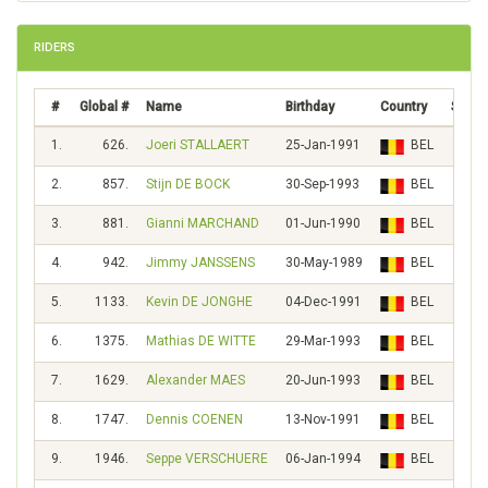
RIDERS
#
Global #
Name
Birthday
Country
Score
1.
626.
Joeri STALLAERT
25-Jan-1991
BEL
102
2.
857.
Stijn DE BOCK
30-Sep-1993
BEL
54
3.
881.
Gianni MARCHAND
01-Jun-1990
BEL
50
4.
942.
Jimmy JANSSENS
30-May-1989
BEL
43
5.
1133.
Kevin DE JONGHE
04-Dec-1991
BEL
26
6.
1375.
Mathias DE WITTE
29-Mar-1993
BEL
17
7.
1629.
Alexander MAES
20-Jun-1993
BEL
12
8.
1747.
Dennis COENEN
13-Nov-1991
BEL
10
9.
1946.
Seppe VERSCHUERE
06-Jan-1994
BEL
8