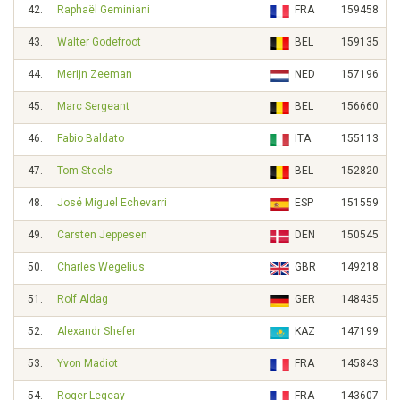
42.
Raphaël Geminiani
FRA
159458
43.
Walter Godefroot
BEL
159135
44.
Merijn Zeeman
NED
157196
45.
Marc Sergeant
BEL
156660
46.
Fabio Baldato
ITA
155113
47.
Tom Steels
BEL
152820
48.
José Miguel Echevarri
ESP
151559
49.
Carsten Jeppesen
DEN
150545
50.
Charles Wegelius
GBR
149218
51.
Rolf Aldag
GER
148435
52.
Alexandr Shefer
KAZ
147199
53.
Yvon Madiot
FRA
145843
54.
Roger Legeay
FRA
143607