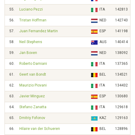
55.
Luciano Pezzi
ITA
142813
56.
Tristan Hoffman
NED
142743
57.
Juan Fernandez Martin
ESP
141198
58.
Neil Stephens
AUS
140414
59.
Jan Boven
NED
138092
60.
Roberto Damiani
ITA
137365
61.
Geert van Bondt
BEL
134521
62.
Maurizio Piovani
ITA
134432
63.
Javier Minguez
ESP
130680
64.
Stefano Zanatta
ITA
129618
65.
Dmitriy Fofonov
KAZ
129163
66.
Hilaire van der Schueren
BEL
128896