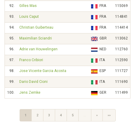
92.
Gilles Mas
FRA
115069
93.
Louis Caput
FRA
114841
94.
Christian Guiberteau
FRA
114414
95.
Maximilian Sciandri
GBR
113062
96.
Adrie van Houwelingen
NED
112760
97.
Franco Cribiori
ITA
112590
98.
Jose Vicente Garcia Acosta
ESP
111727
99.
Dario David Cioni
ITA
111690
100.
Jens Zemke
GER
111499
1
2
3
4
5
…
»
»»