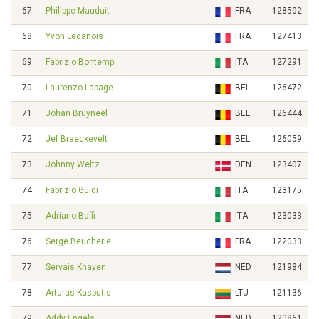
67.
Philippe Mauduit
FRA
128502
68.
Yvon Ledanois
FRA
127413
69.
Fabrizio Bontempi
ITA
127291
70.
Laurenzo Lapage
BEL
126472
71.
Johan Bruyneel
BEL
126444
72.
Jef Braeckevelt
BEL
126059
73.
Johnny Weltz
DEN
123407
74.
Fabrizio Guidi
ITA
123175
75.
Adriano Baffi
ITA
123033
76.
Serge Beucherie
FRA
122033
77.
Servais Knaven
NED
121984
78.
Arturas Kasputis
LTU
121136
79.
Addy Engels
NED
120861