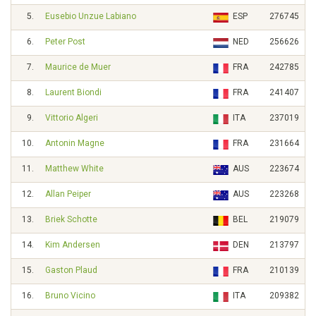
5.
Eusebio Unzue Labiano
ESP
276745
6.
Peter Post
NED
256626
7.
Maurice de Muer
FRA
242785
8.
Laurent Biondi
FRA
241407
9.
Vittorio Algeri
ITA
237019
10.
Antonin Magne
FRA
231664
11.
Matthew White
AUS
223674
12.
Allan Peiper
AUS
223268
13.
Briek Schotte
BEL
219079
14.
Kim Andersen
DEN
213797
15.
Gaston Plaud
FRA
210139
16.
Bruno Vicino
ITA
209382