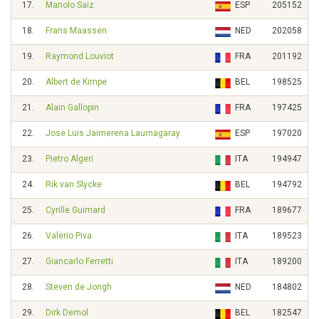
17.
Manolo Saiz
ESP
205152
18.
Frans Maassen
NED
202058
19.
Raymond Louviot
FRA
201192
20.
Albert de Kimpe
BEL
198525
21.
Alain Gallopin
FRA
197425
22.
Jose Luis Jaimerena Laurnagaray
ESP
197020
23.
Pietro Algeri
ITA
194947
24.
Rik van Slycke
BEL
194792
25.
Cyrille Guimard
FRA
189677
26.
Valerio Piva
ITA
189523
27.
Giancarlo Ferretti
ITA
189200
28.
Steven de Jongh
NED
184802
29.
Dirk Demol
BEL
182547