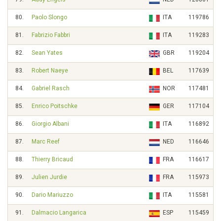
80.
Paolo Slongo
ITA
119786
81.
Fabrizio Fabbri
ITA
119283
82.
Sean Yates
GBR
119204
83.
Robert Naeye
BEL
117639
84.
Gabriel Rasch
NOR
117481
85.
Enrico Poitschke
GER
117104
86.
Giorgio Albani
ITA
116892
87.
Marc Reef
NED
116646
88.
Thierry Bricaud
FRA
116617
89.
Julien Jurdie
FRA
115973
90.
Dario Mariuzzo
ITA
115581
91.
Dalmacio Langarica
ESP
115459