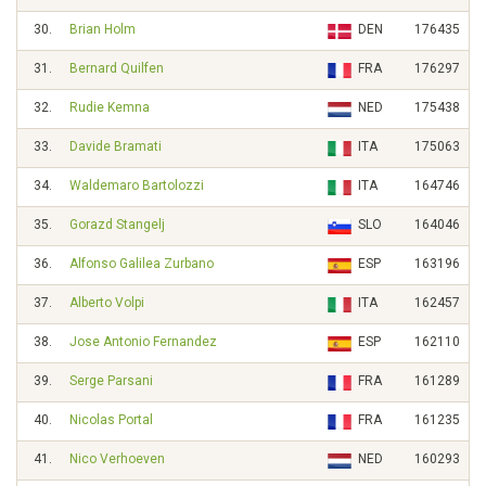
30.
Brian Holm
DEN
176435
31.
Bernard Quilfen
FRA
176297
32.
Rudie Kemna
NED
175438
33.
Davide Bramati
ITA
175063
34.
Waldemaro Bartolozzi
ITA
164746
35.
Gorazd Stangelj
SLO
164046
36.
Alfonso Galilea Zurbano
ESP
163196
37.
Alberto Volpi
ITA
162457
38.
Jose Antonio Fernandez
ESP
162110
39.
Serge Parsani
FRA
161289
40.
Nicolas Portal
FRA
161235
41.
Nico Verhoeven
NED
160293