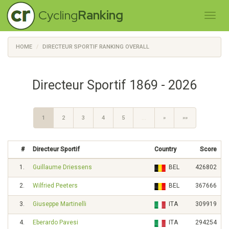
Cycling
Ranking
HOME
DIRECTEUR SPORTIF RANKING OVERALL
Directeur Sportif 1869 - 2026
1
2
3
4
5
…
»
»»
#
Directeur Sportif
Country
Score
1.
Guillaume Driessens
BEL
426802
2.
Wilfried Peeters
BEL
367666
3.
Giuseppe Martinelli
ITA
309919
4.
Eberardo Pavesi
ITA
294254