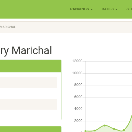
RANKINGS
RACES
ST
 MARICHAL
rry Marichal