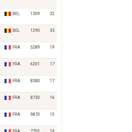
BEL
1309
32
BEL
1290
33
FRA
5289
19
FRA
6201
17
FRA
8380
17
FRA
8730
16
FRA
9870
15
FRA
7705
19