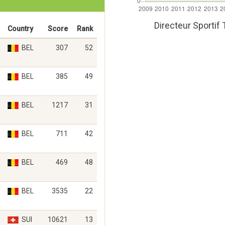
Directeur Sportif
Country
Score
Rank
BEL
307
52
BEL
385
49
BEL
1217
31
BEL
711
42
BEL
469
48
BEL
3535
22
SUI
10621
13