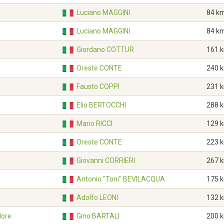
Luciano MAGGINI
84 k
Luciano MAGGINI
84 k
Giordano COTTUR
161 
Oreste CONTE
240 
Fausto COPPI
231 
Elio BERTOCCHI
288 
Mario RICCI
129 
Oreste CONTE
223 
Giovanni CORRIERI
267 
Antonio "Toni" BEVILACQUA
175 
Adolfo LEONI
132 
dore
Gino BARTALI
200 