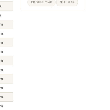
PREVIOUS YEAR
NEXT YEAR
m
m
km
km
km
km
km
km
km
km
km
km