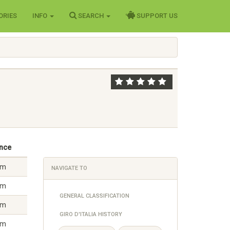
ORIES
INFO
SEARCH
SUPPORT US
ance
km
NAVIGATE TO
km
GENERAL CLASSIFICATION
km
GIRO D'ITALIA HISTORY
km