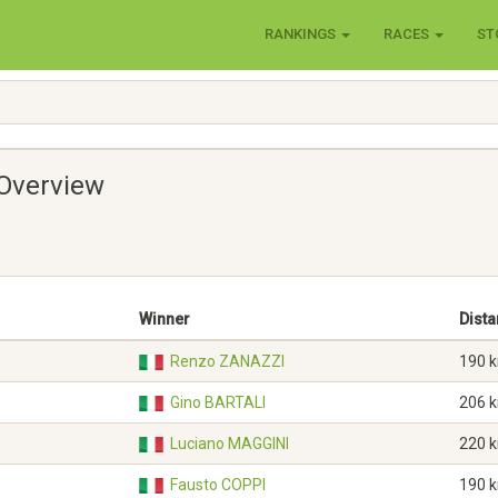
RANKINGS
RACES
ST
 Overview
Winner
Dist
Renzo ZANAZZI
190 
Gino BARTALI
206 
Luciano MAGGINI
220 
Fausto COPPI
190 