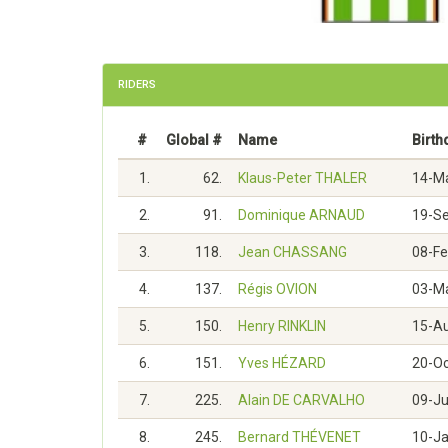
RIDERS
#
Global #
Name
Birth
1.
62.
Klaus-Peter THALER
14-M
2.
91.
Dominique ARNAUD
19-S
3.
118.
Jean CHASSANG
08-F
4.
137.
Régis OVION
03-M
5.
150.
Henry RINKLIN
15-A
6.
151.
Yves HÉZARD
20-O
7.
225.
Alain DE CARVALHO
09-J
8.
245.
Bernard THÉVENET
10-J