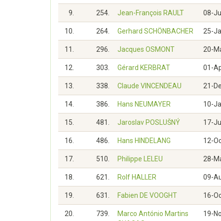
9.
254.
Jean-François RAULT
08-J
10.
264.
Gerhard SCHÖNBACHER
25-J
11.
296.
Jacques OSMONT
20-M
12.
303.
Gérard KERBRAT
01-A
13.
338.
Claude VINCENDEAU
21-D
14.
386.
Hans NEUMAYER
10-J
15.
481.
Jaroslav POSLUŠNÝ
17-J
16.
486.
Hans HINDELANG
12-O
17.
510.
Philippe LELEU
28-M
18.
621.
Rolf HALLER
09-A
19.
631.
Fabien DE VOOGHT
16-O
20.
739.
Marco António Martins
19-N