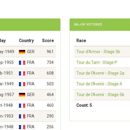
MAJOR VICTORIES
day
Country
Score
Race
ay-1949
GER
961
Tour d'Armor - Stage 3b
ep-1955
FRA
734
Tour du Tarn - Stage P
eb-1951
FRA
608
Tour de l'Avenir - Stage 2a
ar-1949
FRA
503
Tour de l'Avenir - Stage 4
ug-1957
GER
464
Tour de l'Avenir - Stage 5b
ct-1948
FRA
460
Count: 5
un-1953
FRA
290
an-1948
FRA
256