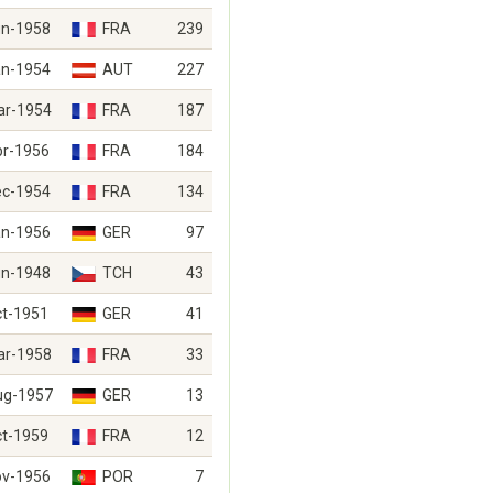
un-1958
FRA
239
an-1954
AUT
227
ar-1954
FRA
187
pr-1956
FRA
184
ec-1954
FRA
134
an-1956
GER
97
un-1948
TCH
43
ct-1951
GER
41
ar-1958
FRA
33
ug-1957
GER
13
ct-1959
FRA
12
ov-1956
POR
7