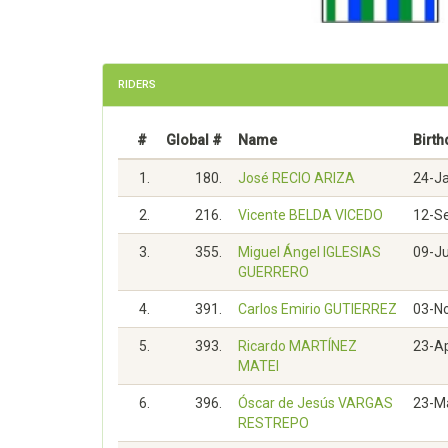
RIDERS
#
Global #
Name
Birth
1.
180.
José RECIO ARIZA
24-J
2.
216.
Vicente BELDA VICEDO
12-S
3.
355.
Miguel Ángel IGLESIAS
09-J
GUERRERO
4.
391.
Carlos Emirio GUTIERREZ
03-N
5.
393.
Ricardo MARTÍNEZ
23-A
MATEI
6.
396.
Óscar de Jesús VARGAS
23-M
RESTREPO