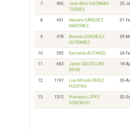
7.
405.
José Alirio CHIZABAS
25-J
TORRES
8.
431.
Mariano SÁNCHEZ
01-F
MARTÍNEZ
9.
478.
Arsenio GONZÁLEZ
09-M
GUTIÉRREZ
10.
595.
Bernardo ALFONSEL
24-F
11.
663.
Javier CASTELLAR
18-A
DEVIS
12.
1197.
Luis Alfredo PÉREZ
05-A
HUERTAS
13.
1312.
Francisco LÓPEZ
02-S
GONZALVO