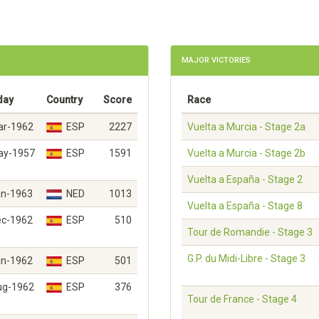
MAJOR VICTORIES
day
Country
Score
Race
ar-1962
ESP
2227
Vuelta a Murcia - Stage 2a
ay-1957
ESP
1591
Vuelta a Murcia - Stage 2b
Vuelta a España - Stage 2
an-1963
NED
1013
Vuelta a España - Stage 8
ec-1962
ESP
510
Tour de Romandie - Stage 3
G.P. du Midi-Libre - Stage 3
an-1962
ESP
501
ug-1962
ESP
376
Tour de France - Stage 4