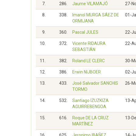
7.
286.
Jaume VILAMAJÓ
27-N
8.
338.
Imanol MURGA SÁEZ DE
01-J
ORMIJANA
9.
360.
Pascal JULES
22-Ju
10.
372.
Vicente RIDAURA
22-A
SEBASTIÁN
11.
382.
Roland LE CLERC
30-M
12.
386.
Erwin NIJBOER
02-J
13.
433.
José Salvador SANCHIS
26-M
TORMO
14.
532.
Santiago IZUZKIZA
13-A
AGUIRREBENGOA
15.
616.
Roque DE LA CRUZ
13-D
MARTÍNEZ
16.
625.
Jeronimo IBAÑEZ
14-J