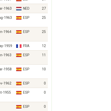
ar-1963
NED
27
ug-1963
ESP
25
un-1964
ESP
25
ay-1959
FRA
12
an-1963
ESP
11
ar-1958
ESP
10
ov-1962
ESP
0
ct-1955
ESP
0
ESP
0