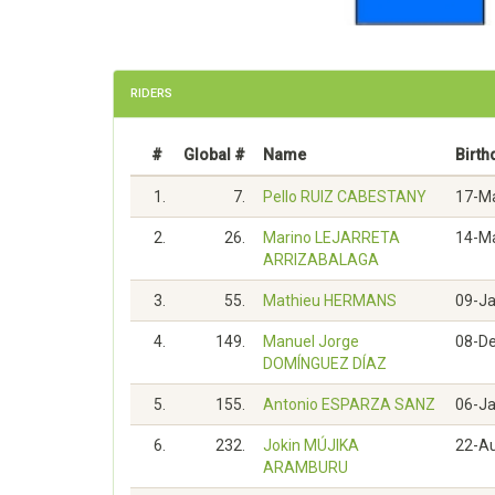
RIDERS
#
Global #
Name
Birth
1.
7.
Pello RUIZ CABESTANY
17-M
2.
26.
Marino LEJARRETA
14-M
ARRIZABALAGA
3.
55.
Mathieu HERMANS
09-J
4.
149.
Manuel Jorge
08-D
DOMÍNGUEZ DÍAZ
5.
155.
Antonio ESPARZA SANZ
06-J
6.
232.
Jokin MÚJIKA
22-A
ARAMBURU