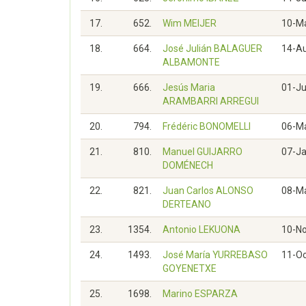
17.
652.
Wim MEIJER
10-M
18.
664.
José Julián BALAGUER
14-A
ALBAMONTE
19.
666.
Jesús Maria
01-J
ARAMBARRI ARREGUI
20.
794.
Frédéric BONOMELLI
06-M
21.
810.
Manuel GUIJARRO
07-J
DOMÉNECH
22.
821.
Juan Carlos ALONSO
08-M
DERTEANO
23.
1354.
Antonio LEKUONA
10-N
24.
1493.
José María YURREBASO
11-O
GOYENETXE
25.
1698.
Marino ESPARZA