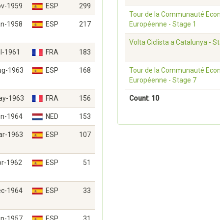
ov-1959
ESP
299
Tour de la Communauté Eco
an-1958
ESP
217
Européenne - Stage 1
Volta Ciclista a Catalunya - S
l-1961
FRA
183
ug-1963
ESP
168
Tour de la Communauté Eco
Européenne - Stage 7
ay-1963
FRA
156
Count: 10
un-1964
NED
153
ar-1963
ESP
107
pr-1962
ESP
51
ec-1964
ESP
33
un-1957
ESP
31