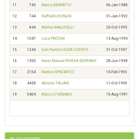
11.
743.
Marco BENFATTO
06-Jan-1988
12.
744.
Raffaello BONUSI
31-Jan-1992
13.
844.
Matteo MALUCELLI
20-Oct-1993
14.
1047.
Luca PACIONI
13-Aug-1993
15.
1244.
Iván Ramiro SOSA CUERVO
31-Oct-1997
16.
1350.
Kevin Manuel RIVERA SERRANO
28-Jun-1998
17.
2154.
Matteo SPREAFICO
15-Feb-1993
18.
4438.
Alessio TALIANI
11-Oct-1990
19.
5404.
Marco D'URBANO
15-Aug-1991
Sco
Ran
MAJOR VICTORIES