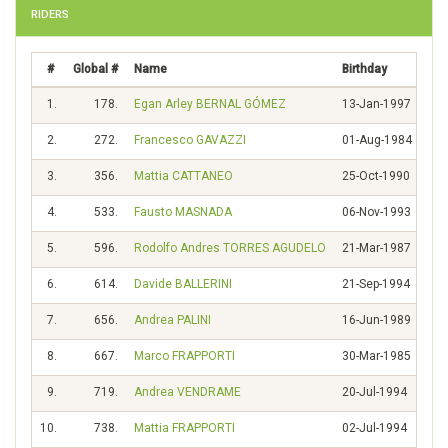
RIDERS
#
Global #
Name
Birthday
Cou
1.
178.
Egan Arley BERNAL GÓMEZ
13-Jan-1997
2.
272.
Francesco GAVAZZI
01-Aug-1984
3.
356.
Mattia CATTANEO
25-Oct-1990
4.
533.
Fausto MASNADA
06-Nov-1993
5.
596.
Rodolfo Andres TORRES AGUDELO
21-Mar-1987
6.
614.
Davide BALLERINI
21-Sep-1994
7.
656.
Andrea PALINI
16-Jun-1989
8.
667.
Marco FRAPPORTI
30-Mar-1985
9.
719.
Andrea VENDRAME
20-Jul-1994
10.
738.
Mattia FRAPPORTI
02-Jul-1994