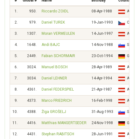
#
Global #
Name
Birthday
Country
1.
950.
Riccardo ZOIDL
08-Apr-1988
AUT
2.
979.
Daniel TUREK
19-Jan-1993
CZE
3.
1307.
Moran VERMEULEN
14-Jun-1997
AUT
4.
1648.
Andi BAJC
14-Nov-1988
SLO
5.
2449.
Fabian SCHORMAIR
23-Oct-1994
GER
6.
3024.
Manuel BOSCH
28-Apr-1989
AUT
7.
3034.
Daniel LEHNER
14-Apr-1994
AUT
8.
4361.
Daniel FEDERSPIEL
21-Apr-1987
AUT
9.
4373.
Marco FRIEDRICH
16-Feb-1998
AUT
10.
4388.
Žiga GROŠELJ
31-Aug-1993
SLO
11.
4416.
Matthias MANGERTSEDER
24-Nov-1998
GER
12.
4431.
Stephan RABITSCH
28-Jun-1991
AUT