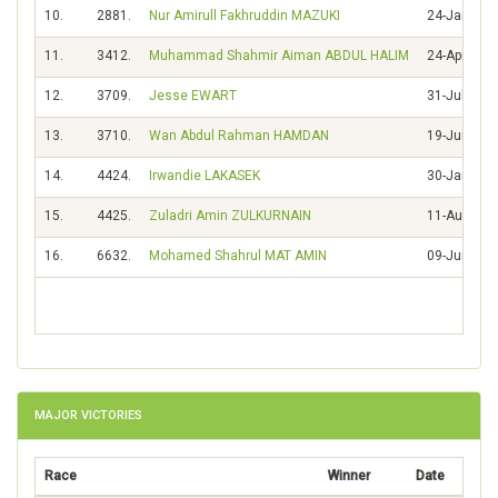
10.
2881.
Nur Amirull Fakhruddin MAZUKI
24-Jan-199
11.
3412.
Muhammad Shahmir Aiman ABDUL HALIM
24-Apr-200
12.
3709.
Jesse EWART
31-Jul-199
13.
3710.
Wan Abdul Rahman HAMDAN
19-Jun-199
14.
4424.
Irwandie LAKASEK
30-Jan-199
15.
4425.
Zuladri Amin ZULKURNAIN
11-Aug-199
16.
6632.
Mohamed Shahrul MAT AMIN
09-Jun-198
MAJOR VICTORIES
Race
Winner
Date