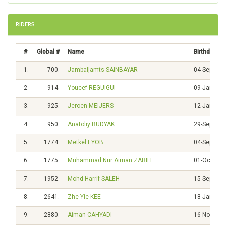
RIDERS
#
Global #
Name
Birthday
1.
700.
Jambaljamts SAINBAYAR
04-Sep-199
2.
914.
Youcef REGUIGUI
09-Jan-199
3.
925.
Jeroen MEIJERS
12-Jan-199
4.
950.
Anatoliy BUDYAK
29-Sep-199
5.
1774.
Metkel EYOB
04-Sep-199
6.
1775.
Muhammad Nur Aiman ZARIFF
01-Oct-199
7.
1952.
Mohd Harrif SALEH
15-Sep-198
8.
2641.
Zhe Yie KEE
18-Jan-200
9.
2880.
Aiman CAHYADI
16-Nov-199