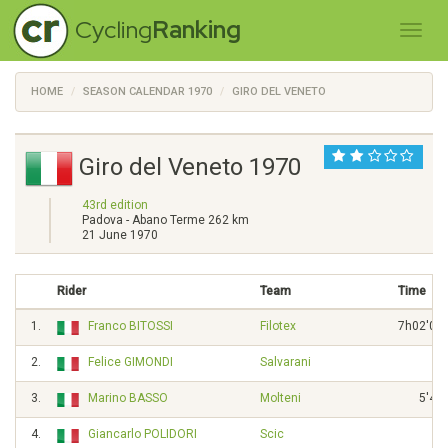
Cycling
Ranking
HOME
SEASON CALENDAR 1970
GIRO DEL VENETO
Giro del Veneto 1970
43rd edition
Padova - Abano Terme 262 km
21 June 1970
Rider
Team
Time
1.
Franco BITOSSI
Filotex
7h02'00"
2.
Felice GIMONDI
Salvarani
3.
Marino BASSO
Molteni
5'45"
4.
Giancarlo POLIDORI
Scic