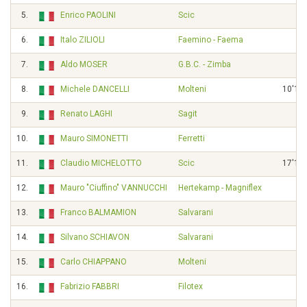
5.
Enrico PAOLINI
Scic
6.
Italo ZILIOLI
Faemino - Faema
7.
Aldo MOSER
G.B.C. - Zimba
8.
Michele DANCELLI
Molteni
10'15"
9.
Renato LAGHI
Sagit
10.
Mauro SIMONETTI
Ferretti
11.
Claudio MICHELOTTO
Scic
17'15"
12.
Mauro "Ciuffino" VANNUCCHI
Hertekamp - Magniflex
13.
Franco BALMAMION
Salvarani
14.
Silvano SCHIAVON
Salvarani
15.
Carlo CHIAPPANO
Molteni
16.
Fabrizio FABBRI
Filotex