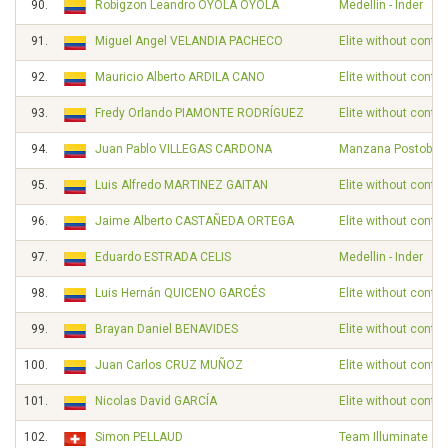
90.
Robigzon Leandro OYOLA OYOLA
Medellin - Inder
91.
Miguel Angel VELANDIA PACHECO
Elite without contra
92.
Mauricio Alberto ARDILA CANO
Elite without contra
93.
Fredy Orlando PIAMONTE RODRÍGUEZ
Elite without contra
94.
Juan Pablo VILLEGAS CARDONA
Manzana Postobon
95.
Luis Alfredo MARTINEZ GAITAN
Elite without contra
96.
Jaime Alberto CASTAÑEDA ORTEGA
Elite without contra
97.
Eduardo ESTRADA CELIS
Medellin - Inder
98.
Luis Hernán QUICENO GARCÉS
Elite without contra
99.
Brayan Daniel BENAVIDES
Elite without contra
100.
Juan Carlos CRUZ MUÑOZ
Elite without contra
101.
Nicolas David GARCÍA
Elite without contra
102.
Simon PELLAUD
Team Illuminate