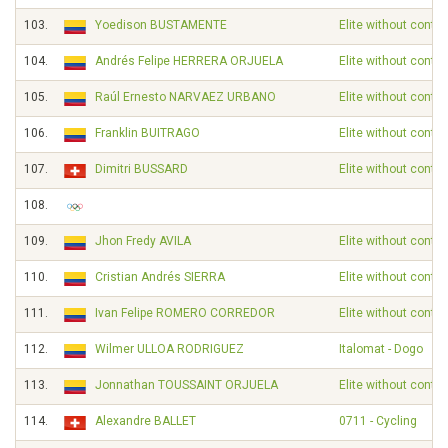
103.
Yoedison BUSTAMENTE
Elite without contra
104.
Andrés Felipe HERRERA ORJUELA
Elite without contra
105.
Raúl Ernesto NARVAEZ URBANO
Elite without contra
106.
Franklin BUITRAGO
Elite without contra
107.
Dimitri BUSSARD
Elite without contra
108.
109.
Jhon Fredy AVILA
Elite without contra
110.
Cristian Andrés SIERRA
Elite without contra
111.
Ivan Felipe ROMERO CORREDOR
Elite without contra
112.
Wilmer ULLOA RODRIGUEZ
Italomat - Dogo
113.
Jonnathan TOUSSAINT ORJUELA
Elite without contra
114.
Alexandre BALLET
0711 - Cycling