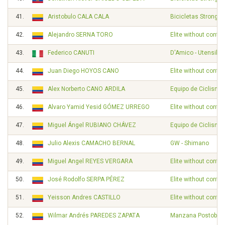
41.
Aristobulo CALA CALA
Bicicletas Strongm
42.
Alejandro SERNA TORO
Elite without contra
43.
Federico CANUTI
D'Amico - Utensilno
44.
Juan Diego HOYOS CANO
Elite without contra
45.
Alex Norberto CANO ARDILA
Equipo de Ciclismo
46.
Alvaro Yamid Yesid GÓMEZ URREGO
Elite without contra
47.
Miguel Ángel RUBIANO CHÁVEZ
Equipo de Ciclismo
48.
Julio Alexis CAMACHO BERNAL
GW - Shimano
49.
Miguel Angel REYES VERGARA
Elite without contra
50.
José Rodolfo SERPA PÉREZ
Elite without contra
51.
Yeisson Andres CASTILLO
Elite without contra
52.
Wilmar Andrés PAREDES ZAPATA
Manzana Postobon