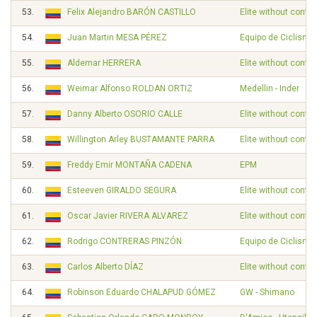
53.
Felix Alejandro BARÓN CASTILLO
Elite without contra
54.
Juan Martin MESA PÉREZ
Equipo de Ciclismo
55.
Aldemar HERRERA
Elite without contra
56.
Weimar Alfonso ROLDAN ORTIZ
Medellin - Inder
57.
Danny Alberto OSORIO CALLE
Elite without contra
58.
Willington Arley BUSTAMANTE PARRA
Elite without contra
59.
Freddy Emir MONTAÑA CADENA
EPM
60.
Esteeven GIRALDO SEGURA
Elite without contra
61.
Oscar Javier RIVERA ALVAREZ
Elite without contra
62.
Rodrigo CONTRERAS PINZÓN
Equipo de Ciclismo
63.
Carlos Alberto DÍAZ
Elite without contra
64.
Robinson Eduardo CHALAPUD GÓMEZ
GW - Shimano