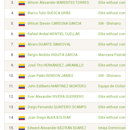
3.
Wilson Alexander MARENTES TORRES
Elite without contra
4.
Marco Tulio SUESCA URIBE
Elite without contra
5.
Wilson Steven CARDONA GARCIA
GW - Shimano
6.
Rafael Anibal MONTIEL CUELLAR
Elite without contra
7.
Alvaro DUARTE SANDOVAL
Elite without contra
8.
Sergio Andrés HIGUITA GARCIA
Manzana Postobon
9.
José Tito HERNÁNDEZ JARAMILLO
Elite without contra
10.
Juan Pablo RENDON JAIMES
GW - Shimano
11.
John Edilberto MARTINEZ MONTERO
Equipo de Ciclismo
12.
Ever Alexander RIVERA GUERRERO
Elite without contra
13.
Diego Fernando QUINTERO OCAMPO
Elite without contra
14.
Juan Diego ALBA BOLIVAR
Elite without contra
15.
Edward Alexander BELTRÁN SUAREZ
Inteja Dominican C