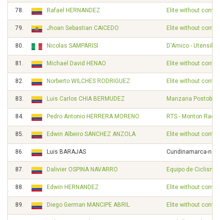
78.
Rafael HERNANDEZ
Elite without contra
79.
Jhoan Sebastian CAICEDO
Elite without contra
80.
Nicolas SAMPARISI
D'Amico - Utensilno
81.
Michael David HENAO
Elite without contra
82.
Norberto WILCHES RODRIGUEZ
Elite without contra
83.
Luis Carlos CHIA BERMUDEZ
Manzana Postobon
84.
Pedro Antonio HERRERA MORENO
RTS - Monton Raci
85.
Edwin Albeiro SANCHEZ ANZOLA
Elite without contra
86.
Luis BARAJAS
Cundinamarca-nect
87.
Dalivier OSPINA NAVARRO
Equipo de Ciclismo
88.
Edwin HERNANDEZ
Elite without contra
89.
Diego German MANCIPE ABRIL
Elite without contra