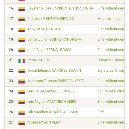
16.
Cayetano Jose SARMIENTO TUNARROSA
Elite without contra
17.
Cristhian MONTOYA GIRALDO
Medellin - Inder
18.
Arley MONTOYA ORTIZ
Elite without contra
19.
Carlos Julian QUINTERO NORENA
Elite without contra
20.
José Ángel BERNAL BOSSA
Elite without contra
21.
Ettore CARLINI
D'Amico - Utensilno
22.
Oscar Eduardo SANCHEZ GUARIN
Bicicletas Strongm
23.
Anderson Timoteo PAREDES LOPEZ
Elite without contra
24.
Luis Felipe LAVERDE JIMENEZ
Equipo de Ciclismo
25.
Luis Miguel MARTINEZ GOMEZ
Elite without contra
26.
Fabio Andres DUARTE AREVALO
EPM
27.
Albeiro RABON VELA
Elite without contra