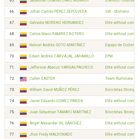
65.
Sebastian Orlando CARO MONROY
D'Amico - Utensilno
66.
Johan Camilo PÉREZ SEPÚLVEDA
GW - Shimano
67.
Salvador MORENO HERNANDEZ
Elite without contra
68.
Carlos Mario RAMIREZ BOTERO
Elite without contra
69.
Nelson Andrés SOTO MARTÍNEZ
Equipo de Ciclismo
70.
Edwin Andres CARVAJAL JARAMILLO
EPM
71.
Jefferson Abacuc VARGAS PACHECO
Elite without contra
72.
Cullen EASTER
Team Illuminate
73.
William David MUÑOZ PÉREZ
Bicicletas Strongm
74.
Javier Eduardo GOMEZ PINEDA
Elite without contra
75.
Juan Sebastian TAMAYO MARTINEZ
Bicicletas Strongm
76.
Ángel Alexander GIL SÁNCHEZ
Elite without contra
77.
Jhon Fredy MALDONADO
Elite without contra