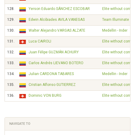
128.
Yerson Eduardo SÁNCHEZ ESCOBAR
Elite without contra
129.
Edwin Alcibiades AVILA VANEGAS
Team Illuminate
130.
Walter Alejandro VARGAS ALZATE
Medellin - Inder
131.
Luca CAIROLI
Elite without contra
132.
Juan Félipe GUZMÁN ACHURY
Elite without contra
133.
Carlos Andrés LIEVANO BOTERO
Elite without contra
134.
Julian CARDONA TABARES
Medellin - Inder
135.
Cristian Alfonso GUTIERREZ
Elite without contra
136.
Dominic VON BURG
Elite without contra
NAVIGATE TO