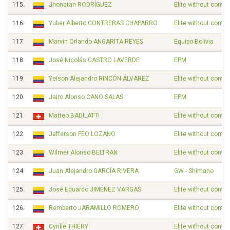
115.
Jhonatan RODRÍGUEZ
Elite without contra
116.
Yuber Alberto CONTRERAS CHAPARRO
Elite without contra
117.
Marvin Orlando ANGARITA REYES
Equipo Bolivia
118.
José Nicolás CASTRO LAVERDE
EPM
119.
Yeison Alejandro RINCÓN ÁLVAREZ
Elite without contra
120.
Jairo Alonso CANO SALAS
EPM
121.
Matteo BADILATTI
Elite without contra
122.
Jefferson FEO LOZANO
Elite without contra
123.
Wilmer Alonso BELTRAN
Elite without contra
124.
Juan Alejandro GARCÍA RIVERA
GW - Shimano
125.
José Eduardo JIMÉNEZ VARGAS
Elite without contra
126.
Remberto JARAMILLO ROMERO
Elite without contra
127.
Cyrille THIERY
Elite without contra