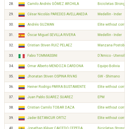
28.
Camilo Andrés GÓMEZ ARCHILA
Bicicletas Strongm
29.
César Nicolás PAREDES AVELLANEDA
Medellin - Inder
30.
Andrés GUZMAN
Elite without contra
31.
Óscar Miguel SEVILLA RIVERA
Medellin - Inder
32.
Cristian Stiven RUIZ PELAEZ
Manzana Postobon
33.
Fabio TOMMASSINI
D'Amico - Utensilno
34.
Omar Alberto MENDOZA CARDONA
Equipo Bolivia
35.
Jhonatan Stiven OSPINA RIVAS
GW - Shimano
36.
Heiner Rodrigo PARRA BUSTAMENTE
Elite without contra
37.
Juan Pablo SUAREZ SUAREZ
EPM
38.
Cristian Camilo TOBAR DAZA
Elite without contra
39.
Jader BETANCUR ORTIZ
Elite without contra
40.
Jonathan Kléver CAICEDO CEPEDA
Bicicletas Strongm