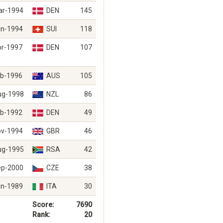
ar-1994
DEN
145
an-1994
SUI
118
pr-1997
DEN
107
eb-1996
AUS
105
ug-1998
NZL
86
eb-1992
DEN
49
ov-1994
GBR
46
ug-1995
RSA
42
ep-2000
CZE
38
an-1989
ITA
30
Score:
7690
Rank:
20