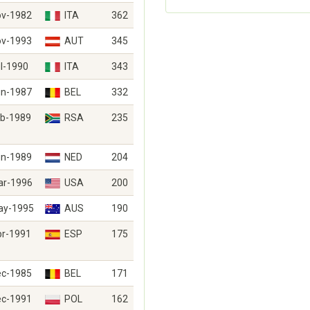
ov-1982
ITA
362
ov-1993
AUT
345
l-1990
ITA
343
un-1987
BEL
332
eb-1989
RSA
235
un-1989
NED
204
ar-1996
USA
200
ay-1995
AUS
190
pr-1991
ESP
175
ec-1985
BEL
171
ec-1991
POL
162