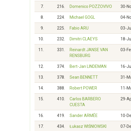
7.
216.
Domenico POZZOVIVO
30-N
8.
224.
Michael GOGL
04-N
9.
225.
Fabio ARU
03-Ju
10.
232.
Dimitri CLAEYS
18-J
11.
331.
Reinardt JANSE VAN
03-F
RENSBURG
12.
374.
Bert-Jan LINDEMAN
16-J
13.
378.
Sean BENNETT
31-M
14.
388.
Robert POWER
11-M
15.
410.
Carlos BARBERO
29-A
CUESTA
16.
419.
Sander ARMÉE
10-D
17.
434.
Łukasz WIŚNIOWSKI
07-D