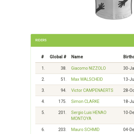
RIDERS
#
Global #
Name
Birth
1.
38.
Giacomo NIZZOLO
30-J
2.
51.
Max WALSCHEID
13-J
3.
94.
Victor CAMPENAERTS
28-O
4.
175.
Simon CLARKE
18-Ju
5.
201.
Sergio Luis HENAO
10-D
MONTOYA
6.
203.
Mauro SCHMID
04-D