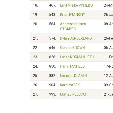
18.
467.
Emil Mielke VINJEBO
24-M
19.
543.
Kilian FRANKINY
26-J
20.
564.
Andreas Nielsen
08-A
STOKBRO
21.
574.
Dylan SUNDERLAND
26-F
22.
646.
Connor BROWN
06-A
23.
828.
Lasse NORMAN LETH
11-F
24.
850.
Harry TANFIELD
17-N
25.
882.
Nicholas DLAMINI
12-A
26.
904.
Karel VACEK
09-S
27.
993.
Matteo PELUCCHI
21-J