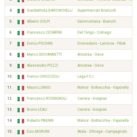
4.
Gianbattista BARONCHELLI
Supermercati Brianzoli
5.
Alberto VOLPI
Sammontana - Bianchi
6.
Francesco CESARINI
Del Tongo - Colnago
7.
Enrico POCHINI
Dromedario - Laminox - Fibok
8.
Marco GIOVANNETTI
Ariostea - Oece
9.
Alessandro POZZI
Ariostea - Oece
10.
Franco CHIOCCIOLI
Lega F.C.I.
11.
Mauro LONGO
Malvor - Bottecchia - Vaporella
12.
Francesco ROSSIGNOLI
Carrera - Inoxpran
13.
Bruno LEALI
Carrera - Inoxpran
14.
Roberto PAGNIN
Malvor - Bottecchia - Vaporella
15.
Ezio MORONI
Atala - Ofmega - Campagnolo