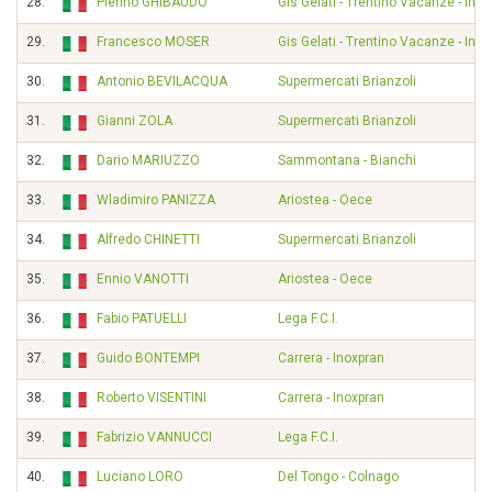
28.
Pierino GHIBAUDO
Gis Gelati - Trentino Vacanze - Intr
29.
Francesco MOSER
Gis Gelati - Trentino Vacanze - Intr
30.
Antonio BEVILACQUA
Supermercati Brianzoli
31.
Gianni ZOLA
Supermercati Brianzoli
32.
Dario MARIUZZO
Sammontana - Bianchi
33.
Wladimiro PANIZZA
Ariostea - Oece
34.
Alfredo CHINETTI
Supermercati Brianzoli
35.
Ennio VANOTTI
Ariostea - Oece
36.
Fabio PATUELLI
Lega F.C.I.
37.
Guido BONTEMPI
Carrera - Inoxpran
38.
Roberto VISENTINI
Carrera - Inoxpran
39.
Fabrizio VANNUCCI
Lega F.C.I.
40.
Luciano LORO
Del Tongo - Colnago