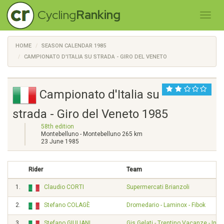
Cycling
Ranking
HOME
SEASON CALENDAR 1985
CAMPIONATO D'ITALIA SU STRADA - GIRO DEL VENETO
Campionato d'Italia su
strada - Giro del Veneto 1985
58th edition
Montebelluno - Montebelluno 265 km
23 June 1985
Rider
Team
1.
Claudio CORTI
Supermercati Brianzoli
2.
Stefano COLAGÈ
Dromedario - Laminox - Fibok
3.
Stefano GIULIANI
Gis Gelati - Trentino Vacanze - Intr