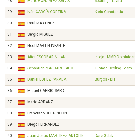
28.
Mário GONZÁLEZ SALAS
Sporting - Tavira
29.
Iván GARCÍA CORTINA
Klein Constantia
30.
Raul MARTÍNEZ
31.
Sergio MIGUEZ
32.
Noel MARTÍN INFANTE
33.
Aitor ESCOBAR MILAN
Inteja - MMR Dominican C
34.
Sebastian MASCARO RIGO
Tusnad Cycling Team
35.
Daniel LOPEZ PARADA
Burgos - BH
36.
Miquel CARRIO SARD
37.
Mario ARRANZ
38.
Francisco DEL RINCON
39.
Diego FERNANDEZ
40.
Juan Jesus MARTINEZ ANTOLIN
Dare Gobik