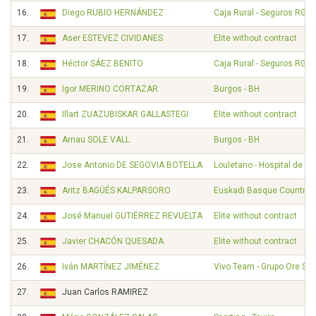
16.
Diego RUBIO HERNÁNDEZ
Caja Rural - Seguros RGA
17.
Aser ESTEVEZ CIVIDANES
Elite without contract
18.
Héctor SÁEZ BENITO
Caja Rural - Seguros RGA
19.
Igor MERINO CORTAZAR
Burgos - BH
20.
Illart ZUAZUBISKAR GALLASTEGI
Elite without contract
21.
Arnau SOLE VALL
Burgos - BH
22.
Jose Antonio DE SEGOVIA BOTELLA
Louletano - Hospital de Lo
23.
Aritz BAGÜÉS KALPARSORO
Euskadi Basque Country -
24.
José Manuel GUTIÉRREZ REVUELTA
Elite without contract
25.
Javier CHACÓN QUESADA
Elite without contract
26.
Iván MARTÍNEZ JIMÉNEZ
Vivo Team - Grupo Ore Sy
27.
Juan Carlos RAMIREZ