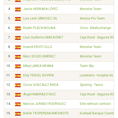
4.
Jesús HERRADA LÓPEZ
Movistar Team
5.
Luis León SÁNCHEZ GIL
Astana Pro Team
6.
Rubén PLAZA MOLINA
Orica - BikeExchange
7.
Lluís Guillermo MAS BONET
Caja Rural - Seguros RGA
8.
Imanol ERVITI OLLO
Movistar Team
9.
Marc SOLER GIMÈNEZ
Movistar Team
10.
Mikel LANDA MEANA
Team Sky
11.
Eloy TERUEL ROVIRA
Louletano - Hospital de Lo
12.
Oscar GONZALEZ BREA
Sporting - Tavira
13.
Ángel MADRAZO RUIZ
Caja Rural - Seguros RGA
14.
Marcos JURADO RODRIGUEZ
Elite without contract
15.
Beñat TXOPERENA MATXIKOTE
Euskadi Basque Country -