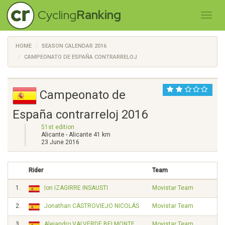
Cycling
Ranking
HOME
SEASON CALENDAR 2016
CAMPEONATO DE ESPAÑA CONTRARRELOJ
Campeonato de
España contrarreloj 2016
51st edition
Alicante - Alicante 41 km
23 June 2016
Rider
Team
1.
Ion IZAGIRRE INSAUSTI
Movistar Team
2.
Jonathan CASTROVIEJO NICOLÁS
Movistar Team
3.
Alejandro VALVERDE BELMONTE
Movistar Team