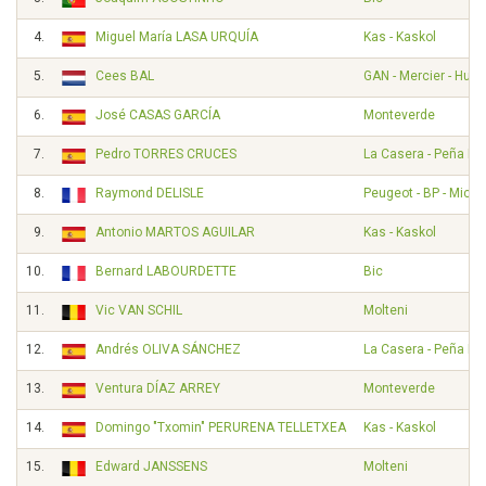
4.
Miguel María LASA URQUÍA
Kas - Kaskol
5.
Cees BAL
GAN - Mercier - Hut
6.
José CASAS GARCÍA
Monteverde
7.
Pedro TORRES CRUCES
La Casera - Peña B
8.
Raymond DELISLE
Peugeot - BP - Miche
9.
Antonio MARTOS AGUILAR
Kas - Kaskol
10.
Bernard LABOURDETTE
Bic
11.
Vic VAN SCHIL
Molteni
12.
Andrés OLIVA SÁNCHEZ
La Casera - Peña B
13.
Ventura DÍAZ ARREY
Monteverde
14.
Domingo "Txomin" PERURENA TELLETXEA
Kas - Kaskol
15.
Edward JANSSENS
Molteni