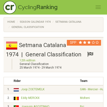
Cycling
Ranking
HOME
SEASON CALENDAR 1974
SETMANA CATALANA
GENERAL CLASSIFICATION
SPP
Setmana Catalana
1974 | General Classification
12th edition
General Classification
25 March 1974 - 29 March 1974
Rider
Team
1.
Joop ZOETEMELK
GAN - Mercier - Hut
2.
Eddy MERCKX
Molteni
3.
Joaquim AGOSTINHO
Bic