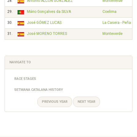
28.
Antonio ALCÓN GONZÁLEZ
Monteverde
29.
Mário Gonçalves da SILVA
Coelima
30.
José GÓMEZ LUCAS
La Casera - Peña B
31.
José MORENO TORRES
Monteverde
NAVIGATE TO
RACE STAGES
SETMANA CATALANA HISTORY
PREVIOUS YEAR
NEXT YEAR