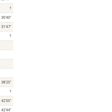
?
30'40"
31'47"
?
38'25"
?
42'05"
42'44"