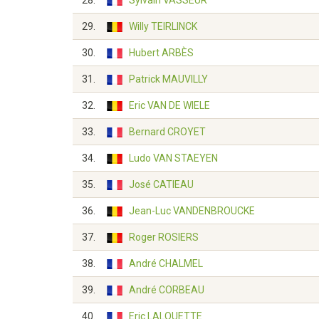
28.
Sylvain VASSEUR
29.
Willy TEIRLINCK
30.
Hubert ARBÈS
31.
Patrick MAUVILLY
32.
Eric VAN DE WIELE
33.
Bernard CROYET
34.
Ludo VAN STAEYEN
35.
José CATIEAU
36.
Jean-Luc VANDENBROUCKE
37.
Roger ROSIERS
38.
André CHALMEL
39.
André CORBEAU
40.
Eric LALOUETTE