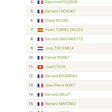
4.
Raymond POULIDOR
5.
Bernard THÉVENET
6.
Charly ROUXEL
7.
Pedro TORRES CRUCES
8.
Bernard LABOURDETTE
9.
Joop ZOETEMELK
10.
Patrick PERRET
11.
Josef FUCHS
12.
Bernard BOURREAU
13.
Jean-Pierre GENET
14.
Bernard VALLET
15.
Mariano MARTÍNEZ