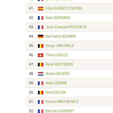
41.
Félix SUÁREZ COLOMO
42.
Alain BERNARD
43.
Jean-François PESCHEUX
44.
Karl Heinz BOHNEN
45.
Serge VAN DAELE
46.
Thierry BOLLE
47.
René WUYCKENS
48.
André GEVERS
49.
Alain CIGANA
50.
René DILLEN
51.
Robert MINTKIEWICZ
52.
Bernard OSMONT