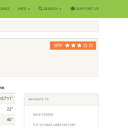
ORIES
INFO
SEARCH
SUPPORT US
SPP
me
h57'11"
NAVIGATE TO
22"
RACE STAGES
46"
G.P. DU MIDI-LIBRE HISTORY