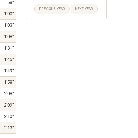
58"
PREVIOUS YEAR
NEXT YEAR
1'00"
1'03"
1'08"
1'31"
1'45"
1'49"
1'58"
2'08"
2'09"
2'10"
2'13"