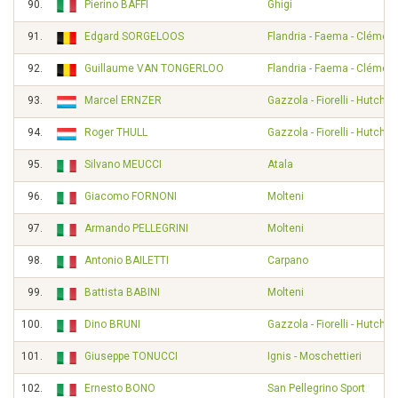
90.
Pierino BAFFI
Ghigi
91.
Edgard SORGELOOS
Flandria - Faema - Clément
92.
Guillaume VAN TONGERLOO
Flandria - Faema - Clément
93.
Marcel ERNZER
Gazzola - Fiorelli - Hutchi
94.
Roger THULL
Gazzola - Fiorelli - Hutchi
95.
Silvano MEUCCI
Atala
96.
Giacomo FORNONI
Molteni
97.
Armando PELLEGRINI
Molteni
98.
Antonio BAILETTI
Carpano
99.
Battista BABINI
Molteni
100.
Dino BRUNI
Gazzola - Fiorelli - Hutchi
101.
Giuseppe TONUCCI
Ignis - Moschettieri
102.
Ernesto BONO
San Pellegrino Sport