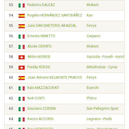
53.
Federico GALEAZ
Molteni
54.
Rogelio HERNÁNDEZ SANTIBÁÑEZ
Kas
55.
Julio SAN EMETERIO ABASCAL
Ferrys
56.
Ernesto MINETTO
Carpano
57.
Alcide CERATO
Molteni
58.
Attilio MORESI
Gazzola - Fiorelli - Hutchi
59.
Freddy RÜEGG
Mittelholzer - Cynar
60.
Juan Antonio BELMONTE PRADOS
Ferrys
61.
Italo MAZZACURATI
Bianchi
62.
Noè CONTI
Philco
63.
Graziano CORSINI
San Pellegrino Sport
64.
Renzo ACCORDI
Legnano - Pirelli