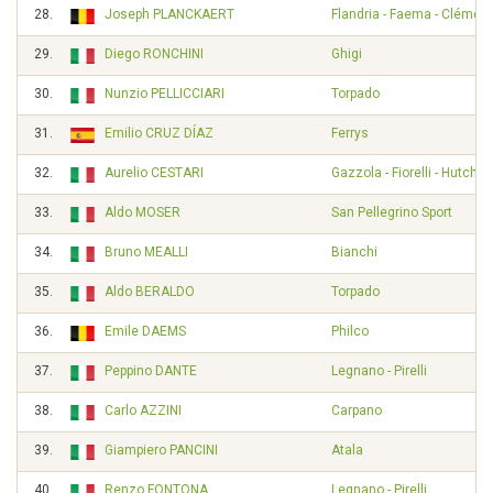
28.
Joseph PLANCKAERT
Flandria - Faema - Clément
29.
Diego RONCHINI
Ghigi
30.
Nunzio PELLICCIARI
Torpado
31.
Emilio CRUZ DÍAZ
Ferrys
32.
Aurelio CESTARI
Gazzola - Fiorelli - Hutchi
33.
Aldo MOSER
San Pellegrino Sport
34.
Bruno MEALLI
Bianchi
35.
Aldo BERALDO
Torpado
36.
Emile DAEMS
Philco
37.
Peppino DANTE
Legnano - Pirelli
38.
Carlo AZZINI
Carpano
39.
Giampiero PANCINI
Atala
40.
Renzo FONTONA
Legnano - Pirelli