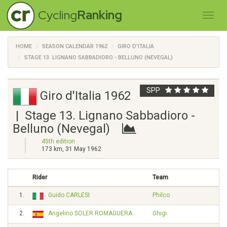
Cycling
Ranking
HOME
SEASON CALENDAR 1962
GIRO D'ITALIA
STAGE 13. LIGNANO SABBADIORO - BELLUNO (NEVEGAL)
SPP
Giro d'Italia 1962
| Stage 13. Lignano Sabbadioro -
Belluno (Nevegal)
45th edition
173 km, 31 May 1962
Rider
Team
1.
Guido CARLESI
Philco
2.
Angelino SOLER ROMAGUERA
Ghigi