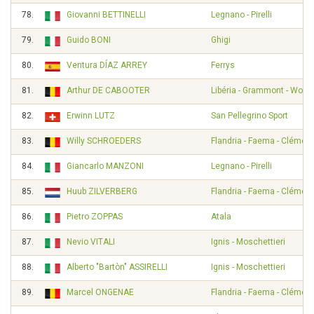
78.
Giovanni BETTINELLI
Legnano - Pirelli
79.
Guido BONI
Ghigi
80.
Ventura DÍAZ ARREY
Ferrys
81.
Arthur DE CABOOTER
Libéria - Grammont - Wolbe
82.
Erwinn LUTZ
San Pellegrino Sport
83.
Willy SCHROEDERS
Flandria - Faema - Clément
84.
Giancarlo MANZONI
Legnano - Pirelli
85.
Huub ZILVERBERG
Flandria - Faema - Clément
86.
Pietro ZOPPAS
Atala
87.
Nevio VITALI
Ignis - Moschettieri
88.
Alberto "Bartòn" ASSIRELLI
Ignis - Moschettieri
89.
Marcel ONGENAE
Flandria - Faema - Clément