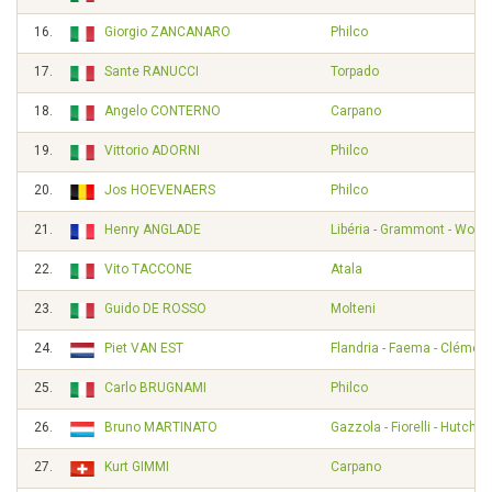
16.
Giorgio ZANCANARO
Philco
17.
Sante RANUCCI
Torpado
18.
Angelo CONTERNO
Carpano
19.
Vittorio ADORNI
Philco
20.
Jos HOEVENAERS
Philco
21.
Henry ANGLADE
Libéria - Grammont - Wolbe
22.
Vito TACCONE
Atala
23.
Guido DE ROSSO
Molteni
24.
Piet VAN EST
Flandria - Faema - Clément
25.
Carlo BRUGNAMI
Philco
26.
Bruno MARTINATO
Gazzola - Fiorelli - Hutchi
27.
Kurt GIMMI
Carpano