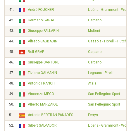
41.
André FOUCHER
Libéria - Grammont - Wolbe
42.
Germano BARALE
Carpano
43.
Giuseppe FALLARINI
Molteni
44.
Alfredo SABBADIN
Gazzola - Fiorelli - Hutchi
45.
Rolf GRAF
Carpano
46.
Giuseppe SARTORE
Carpano
47.
Tiziano GALVANIN
Legnano - Pirelli
48.
Antonio FRANCHI
Atala
49.
Vincenzo MECO
San Pellegrino Sport
50.
Alberto MARZAIOLI
San Pellegrino Sport
51.
Antonio BERTRÁN PANADÉS
Ferrys
52.
Gilbert SALVADOR
Libéria - Grammont - Wolbe