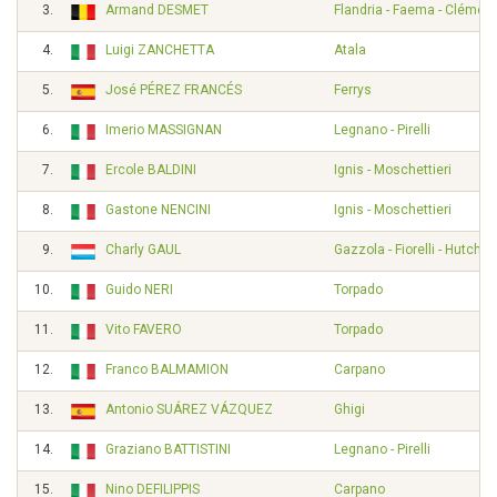
3.
Armand DESMET
Flandria - Faema - Clément
4.
Luigi ZANCHETTA
Atala
5.
José PÉREZ FRANCÉS
Ferrys
6.
Imerio MASSIGNAN
Legnano - Pirelli
7.
Ercole BALDINI
Ignis - Moschettieri
8.
Gastone NENCINI
Ignis - Moschettieri
9.
Charly GAUL
Gazzola - Fiorelli - Hutchi
10.
Guido NERI
Torpado
11.
Vito FAVERO
Torpado
12.
Franco BALMAMION
Carpano
13.
Antonio SUÁREZ VÁZQUEZ
Ghigi
14.
Graziano BATTISTINI
Legnano - Pirelli
15.
Nino DEFILIPPIS
Carpano