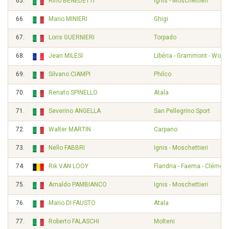
65.
Rino BENEDETTI
Ignis - Moschettieri
66.
Mario MINIERI
Ghigi
67.
Loris GUERNIERI
Torpado
68.
Jean MILESI
Libéria - Grammont - Wolbe
69.
Silvano CIAMPI
Philco
70.
Renato SPINELLO
Atala
71.
Severino ANGELLA
San Pellegrino Sport
72.
Walter MARTIN
Carpano
73.
Nello FABBRI
Ignis - Moschettieri
74.
Rik VAN LOOY
Flandria - Faema - Clément
75.
Arnaldo PAMBIANCO
Ignis - Moschettieri
76.
Mario DI FAUSTO
Atala
77.
Roberto FALASCHI
Molteni