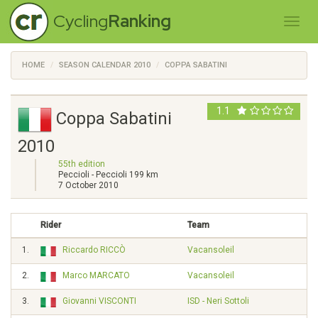
Cycling
Ranking
HOME
SEASON CALENDAR 2010
COPPA SABATINI
1.1
Coppa Sabatini
2010
55th edition
Peccioli - Peccioli 199 km
7 October 2010
Rider
Team
1.
Riccardo RICCÒ
Vacansoleil
2.
Marco MARCATO
Vacansoleil
3.
Giovanni VISCONTI
ISD - Neri Sottoli