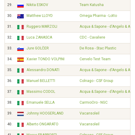
29.
Nikita ESKOV
Team Katusha
30.
Matthew LLOYD
Omega Pharma - Lotto
31.
Ruggero MARZOLI
Acqua & Sapone - d'Angelo & Ant
32.
Luca ZANASCA
CDC - Cavaliere
33.
Jure GOLČER
De Rosa - Stac Plastic
34.
Xavier TONDO VOLPINI
Cervelo Test Team
35.
Alessandro DONATI
Acqua & Sapone - d'Angelo & Ant
36.
Manuel BELLETTI
Colnago - CSF Group
37.
Massimo CODOL
Acqua & Sapone - d'Angelo & Ant
38.
Emanuele SELLA
CarmioOro - NGC
39.
Johnny HOOGERLAND
Vacansoleil
40.
Alberto ONGARATO
Vacansoleil