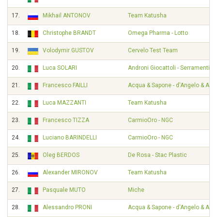
17.
Mikhail ANTONOV
Team Katusha
18.
Christophe BRANDT
Omega Pharma - Lotto
19.
Volodymir GUSTOV
Cervelo Test Team
20.
Luca SOLARI
Androni Giocattoli - Serramenti P
21.
Francesco FAILLI
Acqua & Sapone - d'Angelo & Ant
22.
Luca MAZZANTI
Team Katusha
23.
Francesco TIZZA
CarmioOro - NGC
24.
Luciano BARINDELLI
CarmioOro - NGC
25.
Oleg BERDOS
De Rosa - Stac Plastic
26.
Alexander MIRONOV
Team Katusha
27.
Pasquale MUTO
Miche
28.
Alessandro PRONI
Acqua & Sapone - d'Angelo & Ant