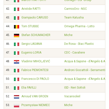
41.
Marco FRAPPORTI
Colnago - CSF Group
42.
Aristide RATTI
CarmioOro - NGC
43.
Giampaolo CARUSO
Team Katusha
44.
Tom STUBBE
Omega Pharma - Lotto
45.
Stefan SCHUMACHER
Miche
46.
Sergio LAGANA
De Rosa - Stac Plastic
47.
Eugenio LORIA
CDC - Cavaliere
48.
Vladimir MIHOLJEVIĆ
Acqua & Sapone - d'Angelo & Ant
49.
Fabrice PIEMONTESI
Androni Giocattoli - Serramenti P
50.
Francesco DI PAOLO
Acqua & Sapone - d'Angelo & Ant
51.
Elia FAVILLI
ISD - Neri Sottoli
52.
Arnoud VAN GROEN
Vacansoleil
53.
Przemysław NIEMIEC
Miche