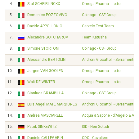
4.
Staf SCHEIRLINCKX
Omega Pharma - Lotto
5.
Domenico POZZOVIVO
Colnago - CSF Group
6.
Davide APPOLLONIO
Cervelo Test Team
7.
Alexandre BOTCHAROV
Team Katusha
8.
Simone STORTONI
Colnago - CSF Group
9.
Alessandro BERTOLINI
Androni Giocattoli - Serramenti P
10.
Jurgen VAN GOOLEN
Omega Pharma - Lotto
11.
Walt DE WINTER
Omega Pharma - Lotto
12.
Gianluca BRAMBILLA
Colnago - CSF Group
13.
Luis Ángel MATÉ MARDONES
Androni Giocattoli - Serramenti P
14.
Andrea MASCIARELLI
Acqua & Sapone - d'Angelo & Ant
15.
Patrik SINKEWITZ
ISD - Neri Sottoli
16.
Daniele CALLEGARIN
CDC - Cavaliere