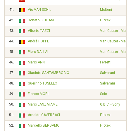
41.
Vic VAN SCHIL
Molteni
42.
Donato GIULIANI
Filotex
43.
Alberto TAZZI
Van Cauter - Magnif
44.
André POPPE
Van Cauter - Magnif
45.
Piero DALLAI
Van Cauter - Magnif
46.
Mario ANNI
Ferretti
47.
Giacinto SANTAMBROGIO
Salvarani
48.
Guerrino TOSELLO
Salvarani
49.
Franco MORI
Scic
50.
Mario LANZAFAME
G.B.C. - Sony
51.
Arnaldo CAVERZASI
Filotex
52.
Marcello BERGAMO
Filotex