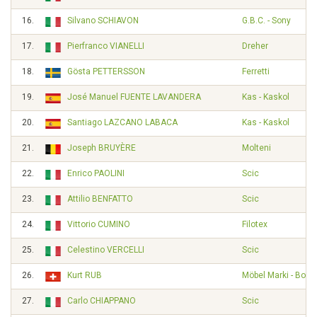
16.
Silvano SCHIAVON
G.B.C. - Sony
17.
Pierfranco VIANELLI
Dreher
18.
Gösta PETTERSSON
Ferretti
19.
José Manuel FUENTE LAVANDERA
Kas - Kaskol
20.
Santiago LAZCANO LABACA
Kas - Kaskol
21.
Joseph BRUYÈRE
Molteni
22.
Enrico PAOLINI
Scic
23.
Attilio BENFATTO
Scic
24.
Vittorio CUMINO
Filotex
25.
Celestino VERCELLI
Scic
26.
Kurt RUB
Möbel Marki - Bona
27.
Carlo CHIAPPANO
Scic