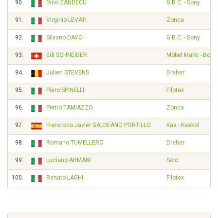
90.
Dino ZANDEGU
G.B.C. - Sony
91.
Virginio LEVATI
Zonca
92.
Silvano DAVO
G.B.C. - Sony
93.
Edi SCHNEIDER
Möbel Marki - Bona
94.
Julien STEVENS
Dreher
95.
Piero SPINELLI
Filotex
96.
Pietro TAMIAZZO
Zonca
97.
Francisco Javier GALDEANO PORTILLO
Kas - Kaskol
98.
Romano TUMELLERO
Dreher
99.
Luciano ARMANI
Scic
100.
Renato LAGHI
Filotex