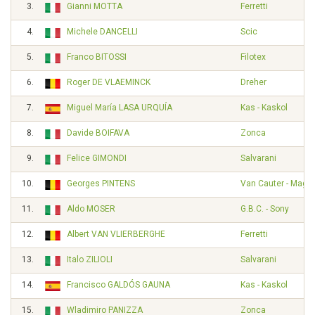
3.
Gianni MOTTA
Ferretti
4.
Michele DANCELLI
Scic
5.
Franco BITOSSI
Filotex
6.
Roger DE VLAEMINCK
Dreher
7.
Miguel María LASA URQUÍA
Kas - Kaskol
8.
Davide BOIFAVA
Zonca
9.
Felice GIMONDI
Salvarani
10.
Georges PINTENS
Van Cauter - Magnif
11.
Aldo MOSER
G.B.C. - Sony
12.
Albert VAN VLIERBERGHE
Ferretti
13.
Italo ZILIOLI
Salvarani
14.
Francisco GALDÓS GAUNA
Kas - Kaskol
15.
Wladimiro PANIZZA
Zonca