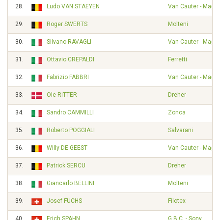
28.
Ludo VAN STAEYEN
Van Cauter - Magnif
29.
Roger SWERTS
Molteni
30.
Silvano RAVAGLI
Van Cauter - Magnif
31.
Ottavio CREPALDI
Ferretti
32.
Fabrizio FABBRI
Van Cauter - Magnif
33.
Ole RITTER
Dreher
34.
Sandro CAMMILLI
Zonca
35.
Roberto POGGIALI
Salvarani
36.
Willy DE GEEST
Van Cauter - Magnif
37.
Patrick SERCU
Dreher
38.
Giancarlo BELLINI
Molteni
39.
Josef FUCHS
Filotex
40.
Erich SPAHN
G.B.C. - Sony