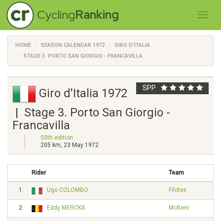
Cycling
Ranking
HOME
SEASON CALENDAR 1972
GIRO D'ITALIA
STAGE 3. PORTO SAN GIORGIO - FRANCAVILLA
SPP
Giro d'Italia 1972
| Stage 3. Porto San Giorgio -
Francavilla
55th edition
205 km, 23 May 1972
Rider
Team
1.
Ugo COLOMBO
Filotex
2.
Eddy MERCKX
Molteni