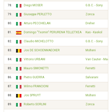
78.
Diego MOSER
G.B.C. - Sony
79.
Giuseppe PERLETTO
Zonca
80.
Arturo PECCHIELAN
Dreher
81.
Domingo "Txomin" PERURENA TELLETXEA
Kas - Kaskol
82.
Claudio MICHELOTTO
G.B.C. - Sony
83.
Jos DE SCHOENMAECKER
Molteni
84.
Vittorio URBANI
Van Cauter - Magnif
85.
Mauro SIMONETTI
Ferretti
86.
Pietro GUERRA
Salvarani
87.
Wilmo FRANCIONI
Ferretti
88.
Jos SPRUYT
Molteni
89.
Roberto SORLINI
Zonca