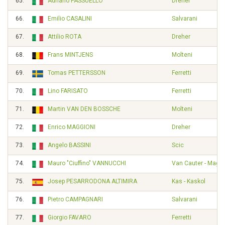
65.
Adriano PASSUELLO
Dreher
66.
Emilio CASALINI
Salvarani
67.
Attilio ROTA
Dreher
68.
Frans MINTJENS
Molteni
69.
Tomas PETTERSSON
Ferretti
70.
Lino FARISATO
Ferretti
71.
Martin VAN DEN BOSSCHE
Molteni
72.
Enrico MAGGIONI
Dreher
73.
Angelo BASSINI
Scic
74.
Mauro "Ciuffino" VANNUCCHI
Van Cauter - Magnif
75.
Josep PESARRODONA ALTIMIRA
Kas - Kaskol
76.
Pietro CAMPAGNARI
Salvarani
77.
Giorgio FAVARO
Ferretti