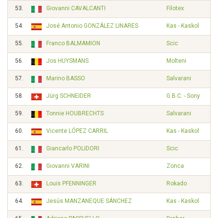
53.
Giovanni CAVALCANTI
Filotex
54.
José Antonio GONZÁLEZ LINARES
Kas - Kaskol
55.
Franco BALMAMION
Scic
56.
Jos HUYSMANS
Molteni
57.
Marino BASSO
Salvarani
58.
Jürg SCHNEIDER
G.B.C. - Sony
59.
Tonnie HOUBRECHTS
Salvarani
60.
Vicente LÓPEZ CARRIL
Kas - Kaskol
61.
Giancarlo POLIDORI
Scic
62.
Giovanni VARINI
Zonca
63.
Louis PFENNINGER
Rokado
64.
Jesús MANZANEQUE SÁNCHEZ
Kas - Kaskol