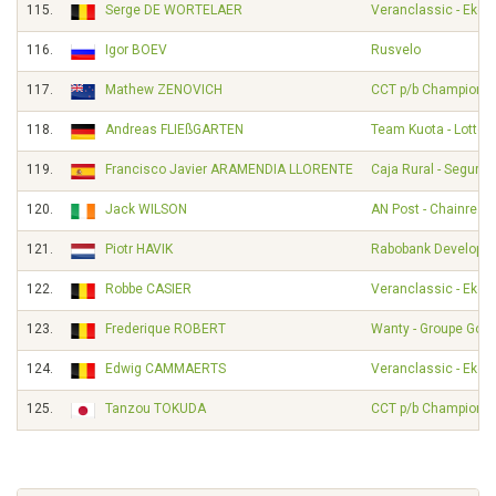
115.
Serge DE WORTELAER
Veranclassic - Ekoi
116.
Igor BOEV
Rusvelo
117.
Mathew ZENOVICH
CCT p/b Champion 
118.
Andreas FLIEßGARTEN
Team Kuota - Lotto
119.
Francisco Javier ARAMENDIA LLORENTE
Caja Rural - Seguro
120.
Jack WILSON
AN Post - Chainreac
121.
Piotr HAVIK
Rabobank Developm
122.
Robbe CASIER
Veranclassic - Ekoi
123.
Frederique ROBERT
Wanty - Groupe Gobe
124.
Edwig CAMMAERTS
Veranclassic - Ekoi
125.
Tanzou TOKUDA
CCT p/b Champion 