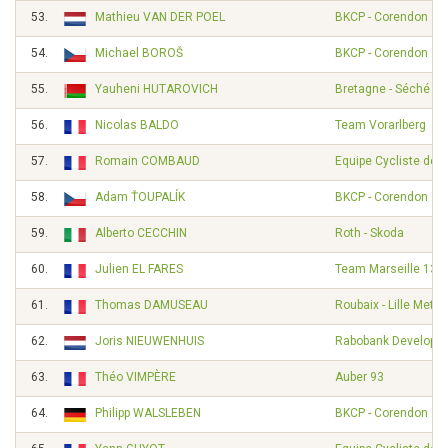
53.
Mathieu VAN DER POEL
BKCP - Corendon
54.
Michael BOROŠ
BKCP - Corendon
55.
Yauheni HUTAROVICH
Bretagne - Séché E
56.
Nicolas BALDO
Team Vorarlberg
57.
Romain COMBAUD
Equipe Cycliste de 
58.
Adam ŤOUPALÍK
BKCP - Corendon
59.
Alberto CECCHIN
Roth - Skoda
60.
Julien EL FARES
Team Marseille 13 -
61.
Thomas DAMUSEAU
Roubaix - Lille Metro
62.
Joris NIEUWENHUIS
Rabobank Developm
63.
Théo VIMPÈRE
Auber 93
64.
Philipp WALSLEBEN
BKCP - Corendon