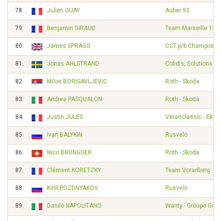
78.
Julien GUAY
Auber 93
79.
Benjamin GIRAUD
Team Marseille 13 -
80.
James SPRAGG
CCT p/b Champion 
81.
Jonas AHLSTRAND
Cofidis, Solutions Cr
82.
Milos BORISAVLJEVIC
Roth - Skoda
83.
Andrea PASQUALON
Roth - Skoda
84.
Justin JULES
Veranclassic - Ekoi
85.
Ivan BALYKIN
Rusvelo
86.
Nico BRÜNGGER
Roth - Skoda
87.
Clément KORETZKY
Team Vorarlberg
88.
Kirill POZDNYAKOV
Rusvelo
89.
Danilo NAPOLITANO
Wanty - Groupe Gobe