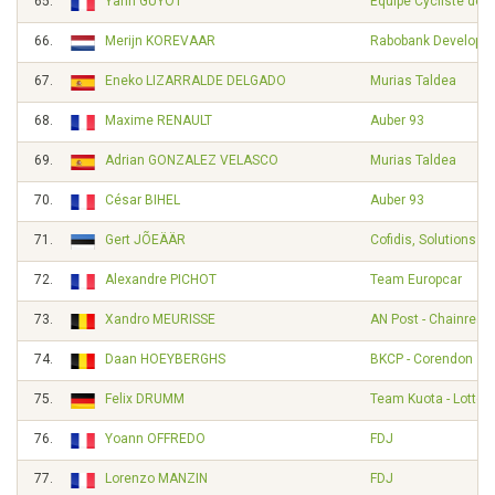
65.
Yann GUYOT
Equipe Cycliste de 
66.
Merijn KOREVAAR
Rabobank Developm
67.
Eneko LIZARRALDE DELGADO
Murias Taldea
68.
Maxime RENAULT
Auber 93
69.
Adrian GONZALEZ VELASCO
Murias Taldea
70.
César BIHEL
Auber 93
71.
Gert JÕEÄÄR
Cofidis, Solutions Cr
72.
Alexandre PICHOT
Team Europcar
73.
Xandro MEURISSE
AN Post - Chainreac
74.
Daan HOEYBERGHS
BKCP - Corendon
75.
Felix DRUMM
Team Kuota - Lotto
76.
Yoann OFFREDO
FDJ
77.
Lorenzo MANZIN
FDJ