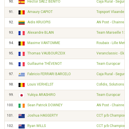
90.
Héctor SÁEZ BENITO
Caja Rural - Seguro
91.
Amaury CAPIOT
Topsport Vlaanderen
92.
Aidis KRUOPIS
AN Post - Chainreac
93.
Alexandre BLAIN
Team Marseille 13 -
94.
Maxime VANTOMME
Roubaix - Lille Metro
95.
Thomas VAUBOURZEIX
Veranclassic - Ekoi
96.
Guillaume THÉVENOT
Team Europcar
97.
Fabricio FERRARI BARCELO
Caja Rural - Seguro
98.
Louis VERHELST
Cofidis, Solutions Cr
99.
Yukiya ARASHIRO
Team Europcar
100.
Sean Patrick DOWNEY
AN Post - Chainreac
101.
Joshua HAGGERTY
CCT p/b Champion 
102.
Ryan WILLS
CCT p/b Champion 