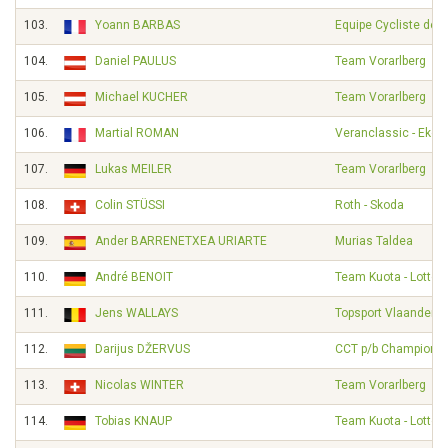
103.
Yoann BARBAS
Equipe Cycliste de 
104.
Daniel PAULUS
Team Vorarlberg
105.
Michael KUCHER
Team Vorarlberg
106.
Martial ROMAN
Veranclassic - Ekoi
107.
Lukas MEILER
Team Vorarlberg
108.
Colin STÜSSI
Roth - Skoda
109.
Ander BARRENETXEA URIARTE
Murias Taldea
110.
André BENOIT
Team Kuota - Lotto
111.
Jens WALLAYS
Topsport Vlaanderen
112.
Darijus DŽERVUS
CCT p/b Champion 
113.
Nicolas WINTER
Team Vorarlberg
114.
Tobias KNAUP
Team Kuota - Lotto