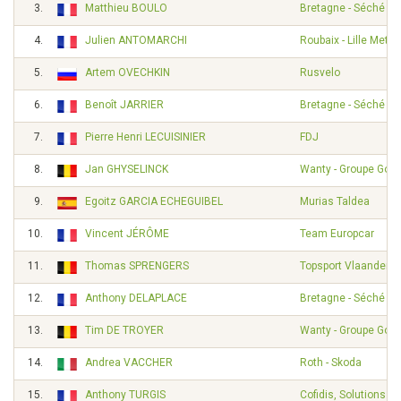
3.
Matthieu BOULO
Bretagne - Séché E
4.
Julien ANTOMARCHI
Roubaix - Lille Metro
5.
Artem OVECHKIN
Rusvelo
6.
Benoît JARRIER
Bretagne - Séché E
7.
Pierre Henri LECUISINIER
FDJ
8.
Jan GHYSELINCK
Wanty - Groupe Gobe
9.
Egoitz GARCIA ECHEGUIBEL
Murias Taldea
10.
Vincent JÉRÔME
Team Europcar
11.
Thomas SPRENGERS
Topsport Vlaanderen
12.
Anthony DELAPLACE
Bretagne - Séché E
13.
Tim DE TROYER
Wanty - Groupe Gobe
14.
Andrea VACCHER
Roth - Skoda
15.
Anthony TURGIS
Cofidis, Solutions Cr