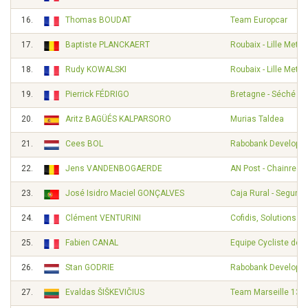
16.
Thomas BOUDAT
Team Europcar
17.
Baptiste PLANCKAERT
Roubaix - Lille Metro
18.
Rudy KOWALSKI
Roubaix - Lille Metro
19.
Pierrick FÉDRIGO
Bretagne - Séché E
20.
Aritz BAGÜÉS KALPARSORO
Murias Taldea
21.
Cees BOL
Rabobank Developm
22.
Jens VANDENBOGAERDE
AN Post - Chainreac
23.
José Isidro Maciel GONÇALVES
Caja Rural - Seguro
24.
Clément VENTURINI
Cofidis, Solutions Cr
25.
Fabien CANAL
Equipe Cycliste de 
26.
Stan GODRIE
Rabobank Developm
27.
Evaldas ŠIŠKEVIČIUS
Team Marseille 13 -