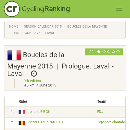
Cycling
Ranking
HOME
SEASON CALENDAR 2015
BOUCLES DE LA MAYENNE
PROLOGUE. LAVAL - LAVAL
2.1
Boucles de la
Mayenne 2015 | Prologue. Laval -
Laval
9th edition
4.5 km, 4 June 2015
Rider
Team
1.
Johan LE BON
FDJ
2.
Victor CAMPENAERTS
Topsport Vlaanderen