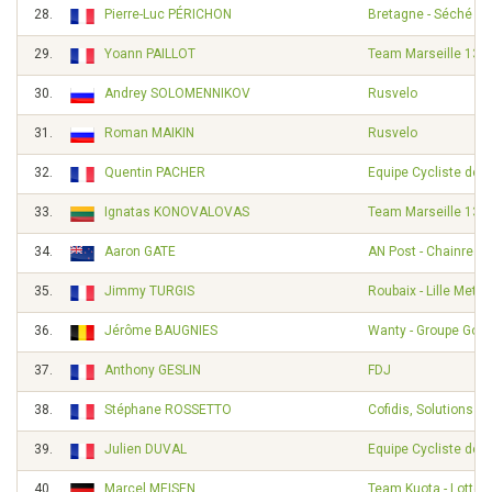
28.
Pierre-Luc PÉRICHON
Bretagne - Séché E
29.
Yoann PAILLOT
Team Marseille 13 -
30.
Andrey SOLOMENNIKOV
Rusvelo
31.
Roman MAIKIN
Rusvelo
32.
Quentin PACHER
Equipe Cycliste de 
33.
Ignatas KONOVALOVAS
Team Marseille 13 -
34.
Aaron GATE
AN Post - Chainreac
35.
Jimmy TURGIS
Roubaix - Lille Metro
36.
Jérôme BAUGNIES
Wanty - Groupe Gobe
37.
Anthony GESLIN
FDJ
38.
Stéphane ROSSETTO
Cofidis, Solutions Cr
39.
Julien DUVAL
Equipe Cycliste de 
40.
Marcel MEISEN
Team Kuota - Lotto