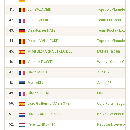
41.
Jarl SALOMEIN
Topsport Vlaanderen
42.
Julien MORICE
Team Europcar
43.
Christopher HATZ
Team Kuota - Lotto
44.
Preben VAN HECKE
Topsport Vlaanderen
45.
Mikel BIZKARRA ETXEGIBEL
Murias Taldea
46.
Yannick EIJSSEN
Wanty - Groupe Gobe
47.
David MENUT
Auber 93
48.
Alo JAKIN
Auber 93
49.
Olivier LE GAC
FDJ
50.
Lluís Guillermo MAS BONET
Caja Rural - Seguro
51.
David VAN DER POEL
BKCP - Corendon
52.
Peter LENDERINK
Rabobank Developm