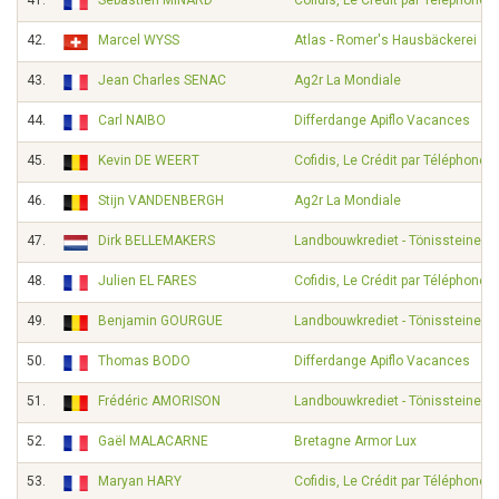
41.
Sébastien MINARD
Cofidis, Le Crédit par Téléphone
42.
Marcel WYSS
Atlas - Romer's Hausbäckerei
43.
Jean Charles SENAC
Ag2r La Mondiale
44.
Carl NAIBO
Differdange Apiflo Vacances
45.
Kevin DE WEERT
Cofidis, Le Crédit par Téléphone
46.
Stijn VANDENBERGH
Ag2r La Mondiale
47.
Dirk BELLEMAKERS
Landbouwkrediet - Tönissteiner
48.
Julien EL FARES
Cofidis, Le Crédit par Téléphone
49.
Benjamin GOURGUE
Landbouwkrediet - Tönissteiner
50.
Thomas BODO
Differdange Apiflo Vacances
51.
Frédéric AMORISON
Landbouwkrediet - Tönissteiner
52.
Gaël MALACARNE
Bretagne Armor Lux
53.
Maryan HARY
Cofidis, Le Crédit par Téléphone