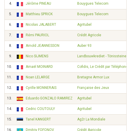
4.
Jérôme PINEAU
Bouygues Telecom
5.
Matthieu SPRICK
Bouygues Telecom
6.
Nicolas JALABERT
Agritubel
7.
Rémi PAURIOL
Crédit Agricole
8.
Arnold JEANNESSON
Auber 93
9.
Nico SIJMENS
Landbouwkrediet - Tönissteiner
10.
Amaël MOINARD
Cofidis, Le Crédit par Téléphone
11.
Noan LELARGE
Bretagne Armor Lux
12.
Cyrille MONNERAIS
Française des Jeux
13.
Eduardo GONZALO RAMIREZ
Agritubel
14.
Cedric COUTOULY
Agritubel
15.
Tanel KANGERT
Ag2r La Mondiale
16.
Dmitriy FOFONOV
Crédit Agricole