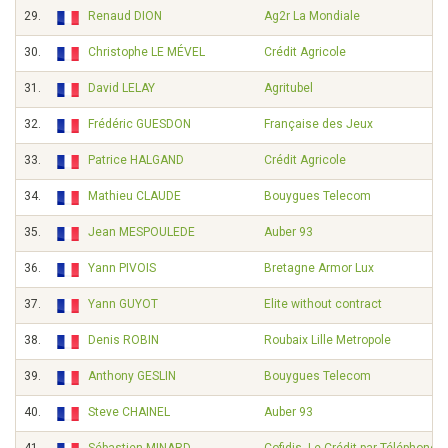
29.
Renaud DION
Ag2r La Mondiale
30.
Christophe LE MÉVEL
Crédit Agricole
31.
David LELAY
Agritubel
32.
Frédéric GUESDON
Française des Jeux
33.
Patrice HALGAND
Crédit Agricole
34.
Mathieu CLAUDE
Bouygues Telecom
35.
Jean MESPOULEDE
Auber 93
36.
Yann PIVOIS
Bretagne Armor Lux
37.
Yann GUYOT
Elite without contract
38.
Denis ROBIN
Roubaix Lille Metropole
39.
Anthony GESLIN
Bouygues Telecom
40.
Steve CHAINEL
Auber 93