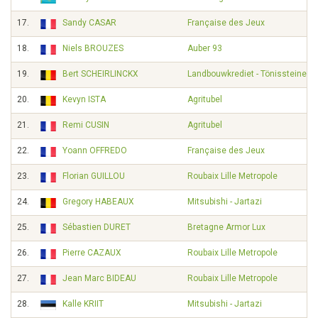
17.
Sandy CASAR
Française des Jeux
18.
Niels BROUZES
Auber 93
19.
Bert SCHEIRLINCKX
Landbouwkrediet - Tönissteiner
20.
Kevyn ISTA
Agritubel
21.
Remi CUSIN
Agritubel
22.
Yoann OFFREDO
Française des Jeux
23.
Florian GUILLOU
Roubaix Lille Metropole
24.
Gregory HABEAUX
Mitsubishi - Jartazi
25.
Sébastien DURET
Bretagne Armor Lux
26.
Pierre CAZAUX
Roubaix Lille Metropole
27.
Jean Marc BIDEAU
Roubaix Lille Metropole
28.
Kalle KRIIT
Mitsubishi - Jartazi