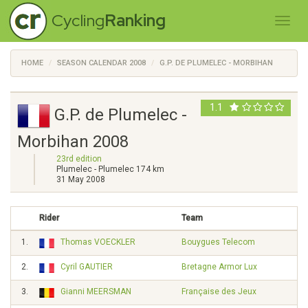
Cycling
Ranking
HOME
SEASON CALENDAR 2008
G.P. DE PLUMELEC - MORBIHAN
1.1
G.P. de Plumelec -
Morbihan 2008
23rd edition
Plumelec - Plumelec 174 km
31 May 2008
Rider
Team
1.
Thomas VOECKLER
Bouygues Telecom
2.
Cyril GAUTIER
Bretagne Armor Lux
3.
Gianni MEERSMAN
Française des Jeux