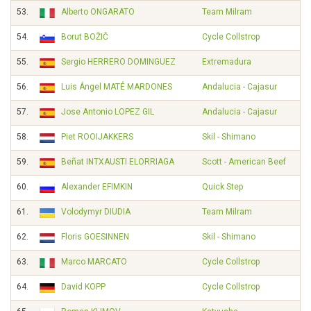
53.
Alberto ONGARATO
Team Milram
54.
Borut BOŽIČ
Cycle Collstrop
55.
Sergio HERRERO DOMINGUEZ
Extremadura
56.
Luis Ángel MATÉ MARDONES
Andalucia - Cajasur
57.
Jose Antonio LOPEZ GIL
Andalucia - Cajasur
58.
Piet ROOIJAKKERS
Skil - Shimano
59.
Beñat INTXAUSTI ELORRIAGA
Scott - American Beef
60.
Alexander EFIMKIN
Quick Step
61.
Volodymyr DIUDIA
Team Milram
62.
Floris GOESINNEN
Skil - Shimano
63.
Marco MARCATO
Cycle Collstrop
64.
David KOPP
Cycle Collstrop