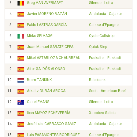
3.
Greg VAN AVERMAET
Silence - Lotto
4.
Javier MORENO BAZÁN
Andalucia - Cajasur
5.
Pablo LASTRAS GARCÍA
Caisse d'Epargne
6.
Mirko SELVAGGI
Cycle Collstrop
7.
Juan Manuel GÁRATE CEPA
Quick Step
8.
Mikel ASTARLOZA CHAURREAU
Euskaltel - Euskadi
9.
Aitor GALDÓS ALONSO
Euskaltel - Euskadi
10.
Bram TANKINK
Rabobank
11.
Arkaitz DURÁN AROCA
Scott - American Beef
12.
Cadel EVANS
Silence - Lotto
13.
Iban MAYOZ ECHEVERRÍA
Xacobeo Galicia
14.
José Luis CARRASCO GÁMIZ
Andalucia - Cajasur
15.
Luis PASAMONTES RODRÍGUEZ
Caisse d'Epargne