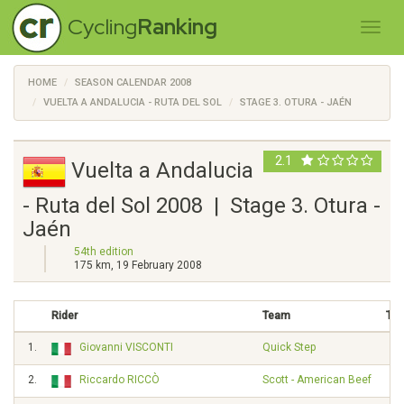
Cycling
Ranking
HOME
SEASON CALENDAR 2008
VUELTA A ANDALUCIA - RUTA DEL SOL
STAGE 3. OTURA - JAÉN
2.1
Vuelta a Andalucia
- Ruta del Sol 2008 | Stage 3. Otura -
Jaén
54th edition
175 km, 19 February 2008
Rider
Team
Ti
1.
Giovanni VISCONTI
Quick Step
2.
Riccardo RICCÒ
Scott - American Beef