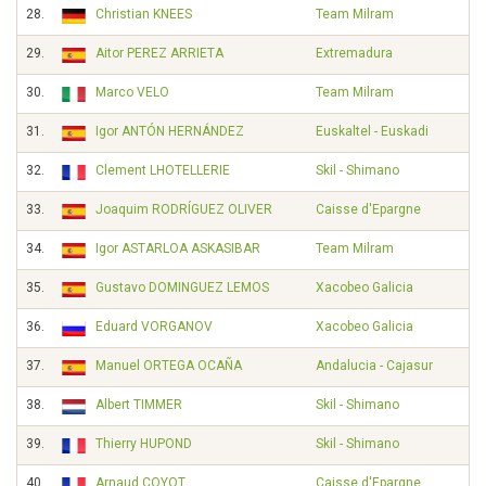
28.
Christian KNEES
Team Milram
29.
Aitor PEREZ ARRIETA
Extremadura
30.
Marco VELO
Team Milram
31.
Igor ANTÓN HERNÁNDEZ
Euskaltel - Euskadi
32.
Clement LHOTELLERIE
Skil - Shimano
33.
Joaquim RODRÍGUEZ OLIVER
Caisse d'Epargne
34.
Igor ASTARLOA ASKASIBAR
Team Milram
35.
Gustavo DOMINGUEZ LEMOS
Xacobeo Galicia
36.
Eduard VORGANOV
Xacobeo Galicia
37.
Manuel ORTEGA OCAÑA
Andalucia - Cajasur
38.
Albert TIMMER
Skil - Shimano
39.
Thierry HUPOND
Skil - Shimano
40.
Arnaud COYOT
Caisse d'Epargne