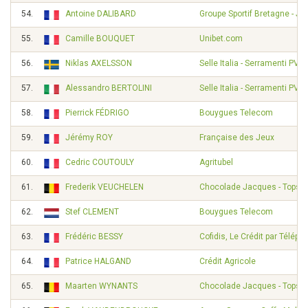
54.
Antoine DALIBARD
Groupe Sportif Bretagne - Je
55.
Camille BOUQUET
Unibet.com
56.
Niklas AXELSSON
Selle Italia - Serramenti PVC
57.
Alessandro BERTOLINI
Selle Italia - Serramenti PVC
58.
Pierrick FÉDRIGO
Bouygues Telecom
59.
Jérémy ROY
Française des Jeux
60.
Cedric COUTOULY
Agritubel
61.
Frederik VEUCHELEN
Chocolade Jacques - Topspo
62.
Stef CLEMENT
Bouygues Telecom
63.
Frédéric BESSY
Cofidis, Le Crédit par Téléph
64.
Patrice HALGAND
Crédit Agricole
65.
Maarten WYNANTS
Chocolade Jacques - Topspo