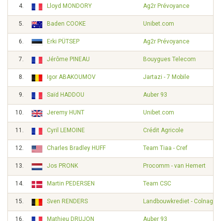
4.
Lloyd MONDORY
Ag2r Prévoyance
5.
Baden COOKE
Unibet.com
6.
Erki PÜTSEP
Ag2r Prévoyance
7.
Jérôme PINEAU
Bouygues Telecom
8.
Igor ABAKOUMOV
Jartazi - 7 Mobile
9.
Saïd HADDOU
Auber 93
10.
Jeremy HUNT
Unibet.com
11.
Cyril LEMOINE
Crédit Agricole
12.
Charles Bradley HUFF
Team Tiaa - Cref
13.
Jos PRONK
Procomm - van Hemert
14.
Martin PEDERSEN
Team CSC
15.
Sven RENDERS
Landbouwkrediet - Colnago
16.
Mathieu DRUJON
Auber 93