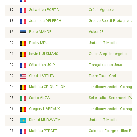
17.
Sebastien PORTAL
Crédit Agricole
18.
Jean Luc DELPECH
Groupe Sportif Bretagne - Je
19.
René MANDRI
Auber 93
20.
Robby MEUL
Jartazi - 7 Mobile
21.
Kevin HULSMANS
Quick Step - Innergetic
22.
Sébastien JOLY
Française des Jeux
23.
Chad HARTLEY
Team Tiaa - Cref
24.
Mathieu CRIQUIELION
Landbouwkrediet - Colnago
25.
Santo ANZÀ
Selle Italia - Serramenti PVC
26.
Gregory HABEAUX
Landbouwkrediet - Colnago
27.
Dimitri MURAVYEV
Jartazi - 7 Mobile
28.
Mathieu PERGET
Caisse d'Epargne - Illes Bal