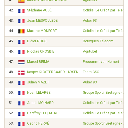
41.
Moisés DUEÑAS NEVADO
Agritubel
42.
Stéphane AUGÉ
Cofidis, Le Crédit par Téléph
43.
Jean MESPOULEDE
Auber 93
44.
Maxime MONFORT
Cofidis, Le Crédit par Téléph
45.
Didier ROUS
Bouygues Telecom
46.
Nicolas CROSBIE
Agritubel
47.
Marcel BEIMA
Procomm - van Hemert
48.
Kasper KLOSTERGAARD LARSEN
Team CSC
49.
Julien MAZET
Auber 93
50.
Noan LELARGE
Groupe Sportif Bretagne - Je
51.
Amaël MOINARD
Cofidis, Le Crédit par Téléph
52.
Geoffroy LEQUATRE
Cofidis, Le Crédit par Téléph
53.
Cédric HERVÉ
Groupe Sportif Bretagne - Je