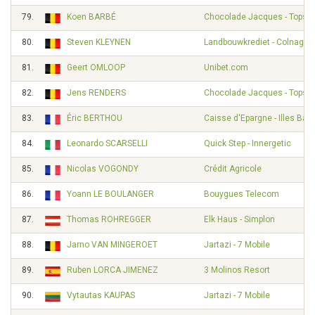
79.
Koen BARBÉ
Chocolade Jacques - Topspo
80.
Steven KLEYNEN
Landbouwkrediet - Colnago
81.
Geert OMLOOP
Unibet.com
82.
Jens RENDERS
Chocolade Jacques - Topspo
83.
Éric BERTHOU
Caisse d'Epargne - Illes Bal
84.
Leonardo SCARSELLI
Quick Step - Innergetic
85.
Nicolas VOGONDY
Crédit Agricole
86.
Yoann LE BOULANGER
Bouygues Telecom
87.
Thomas ROHREGGER
Elk Haus - Simplon
88.
Jarno VAN MINGEROET
Jartazi - 7 Mobile
89.
Ruben LORCA JIMENEZ
3 Molinos Resort
90.
Vytautas KAUPAS
Jartazi - 7 Mobile