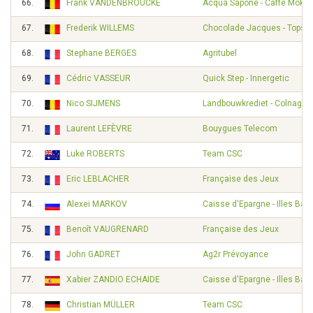
66.
Frank VANDENBROUCKE
Acqua Sapone - Caffe Moka
67.
Frederik WILLEMS
Chocolade Jacques - Topspo
68.
Stephane BERGES
Agritubel
69.
Cédric VASSEUR
Quick Step - Innergetic
70.
Nico SIJMENS
Landbouwkrediet - Colnago
71.
Laurent LEFÈVRE
Bouygues Telecom
72.
Luke ROBERTS
Team CSC
73.
Eric LEBLACHER
Française des Jeux
74.
Alexei MARKOV
Caisse d'Epargne - Illes Bal
75.
Benoît VAUGRENARD
Française des Jeux
76.
John GADRET
Ag2r Prévoyance
77.
Xabier ZANDIO ECHAIDE
Caisse d'Epargne - Illes Bal
78.
Christian MÜLLER
Team CSC