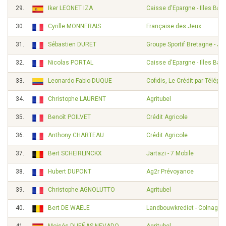
29.
Iker LEONET IZA
Caisse d'Epargne - Illes Bal
30.
Cyrille MONNERAIS
Française des Jeux
31.
Sébastien DURET
Groupe Sportif Bretagne - Je
32.
Nicolas PORTAL
Caisse d'Epargne - Illes Bal
33.
Leonardo Fabio DUQUE
Cofidis, Le Crédit par Téléph
34.
Christophe LAURENT
Agritubel
35.
Benoît POILVET
Crédit Agricole
36.
Anthony CHARTEAU
Crédit Agricole
37.
Bert SCHEIRLINCKX
Jartazi - 7 Mobile
38.
Hubert DUPONT
Ag2r Prévoyance
39.
Christophe AGNOLUTTO
Agritubel
40.
Bert DE WAELE
Landbouwkrediet - Colnago