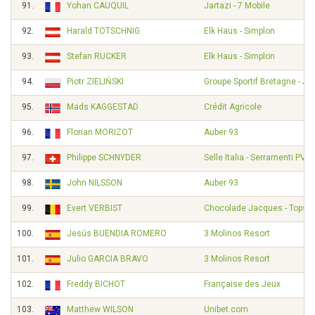
91.
Yohan CAUQUIL
Jartazi - 7 Mobile
92.
Harald TOTSCHNIG
Elk Haus - Simplon
93.
Stefan RUCKER
Elk Haus - Simplon
94.
Piotr ZIELIŃSKI
Groupe Sportif Bretagne - Je
95.
Mads KAGGESTAD
Crédit Agricole
96.
Florian MORIZOT
Auber 93
97.
Philippe SCHNYDER
Selle Italia - Serramenti PVC
98.
John NILSSON
Auber 93
99.
Evert VERBIST
Chocolade Jacques - Topspo
100.
Jesús BUENDIA ROMERO
3 Molinos Resort
101.
Julio GARCIA BRAVO
3 Molinos Resort
102.
Freddy BICHOT
Française des Jeux
103.
Matthew WILSON
Unibet.com