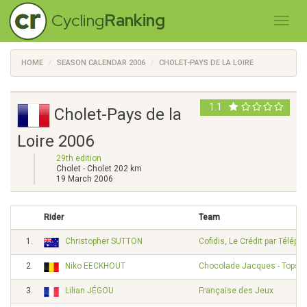
Cycling
Ranking
HOME
SEASON CALENDAR 2006
CHOLET-PAYS DE LA LOIRE
1.1
Cholet-Pays de la
Loire 2006
29th edition
Cholet - Cholet 202 km
19 March 2006
Rider
Team
1.
Christopher SUTTON
Cofidis, Le Crédit par Téléph
2.
Niko EECKHOUT
Chocolade Jacques - Topspo
3.
Lilian JÉGOU
Française des Jeux