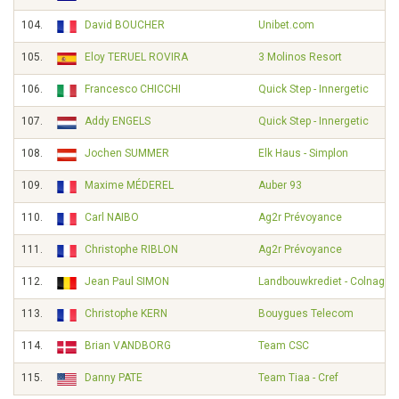
104.
David BOUCHER
Unibet.com
105.
Eloy TERUEL ROVIRA
3 Molinos Resort
106.
Francesco CHICCHI
Quick Step - Innergetic
107.
Addy ENGELS
Quick Step - Innergetic
108.
Jochen SUMMER
Elk Haus - Simplon
109.
Maxime MÉDEREL
Auber 93
110.
Carl NAIBO
Ag2r Prévoyance
111.
Christophe RIBLON
Ag2r Prévoyance
112.
Jean Paul SIMON
Landbouwkrediet - Colnago
113.
Christophe KERN
Bouygues Telecom
114.
Brian VANDBORG
Team CSC
115.
Danny PATE
Team Tiaa - Cref