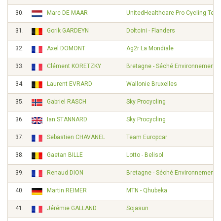
30.
Marc DE MAAR
UnitedHealthcare Pro Cycling Tea
31.
Gorik GARDEYN
Doltcini - Flanders
32.
Axel DOMONT
Ag2r La Mondiale
33.
Clément KORETZKY
Bretagne - Séché Environnement
34.
Laurent EVRARD
Wallonie Bruxelles
35.
Gabriel RASCH
Sky Procycling
36.
Ian STANNARD
Sky Procycling
37.
Sebastien CHAVANEL
Team Europcar
38.
Gaetan BILLE
Lotto - Belisol
39.
Renaud DION
Bretagne - Séché Environnement
40.
Martin REIMER
MTN - Qhubeka
41.
Jérémie GALLAND
Sojasun