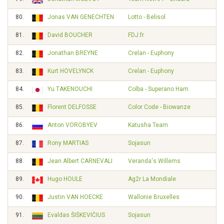
80.
Jonas VAN GENECHTEN
Lotto - Belisol
81.
David BOUCHER
FDJ.fr
82.
Jonathan BREYNE
Crelan - Euphony
83.
Kurt HOVELYNCK
Crelan - Euphony
84.
Yu TAKENOUCHI
Colba - Superano Ham
85.
Florent DELFOSSE
Color Code - Biowanze
86.
Anton VOROBYEV
Katusha Team
87.
Rony MARTIAS
Sojasun
88.
Jean Albert CARNEVALI
Veranda's Willems
89.
Hugo HOULE
Ag2r La Mondiale
90.
Justin VAN HOECKE
Wallonie Bruxelles
91.
Evaldas ŠIŠKEVIČIUS
Sojasun