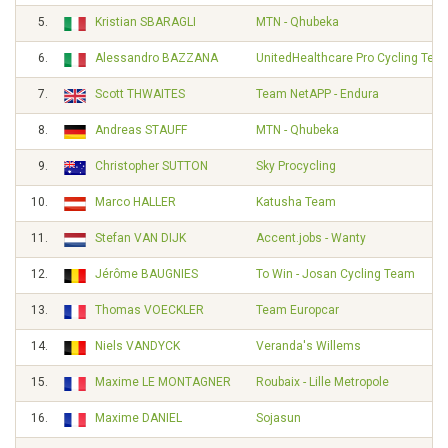
5.
Kristian SBARAGLI
MTN - Qhubeka
6.
Alessandro BAZZANA
UnitedHealthcare Pro Cycling Tea
7.
Scott THWAITES
Team NetAPP - Endura
8.
Andreas STAUFF
MTN - Qhubeka
9.
Christopher SUTTON
Sky Procycling
10.
Marco HALLER
Katusha Team
11.
Stefan VAN DIJK
Accent.jobs - Wanty
12.
Jérôme BAUGNIES
To Win - Josan Cycling Team
13.
Thomas VOECKLER
Team Europcar
14.
Niels VANDYCK
Veranda's Willems
15.
Maxime LE MONTAGNER
Roubaix - Lille Metropole
16.
Maxime DANIEL
Sojasun