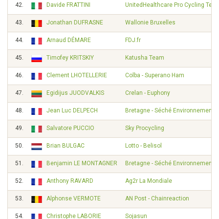
42.
Davide FRATTINI
UnitedHealthcare Pro Cycling Tea
43.
Jonathan DUFRASNE
Wallonie Bruxelles
44.
Arnaud DÉMARE
FDJ.fr
45.
Timofey KRITSKIY
Katusha Team
46.
Clement LHOTELLERIE
Colba - Superano Ham
47.
Egidijus JUODVALKIS
Crelan - Euphony
48.
Jean Luc DELPECH
Bretagne - Séché Environnement
49.
Salvatore PUCCIO
Sky Procycling
50.
Brian BULGAC
Lotto - Belisol
51.
Benjamin LE MONTAGNER
Bretagne - Séché Environnement
52.
Anthony RAVARD
Ag2r La Mondiale
53.
Alphonse VERMOTE
AN Post - Chainreaction
54.
Christophe LABORIE
Sojasun