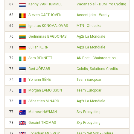
67.
Kenny VAN HUMMEL
Vacansoleil - DCM Pro Cycling Te
68.
Steven CAETHOVEN
Accent.jobs - Wanty
69.
Ignatas KONOVALOVAS
MTN - Qhubeka
70.
Gediminas BAGDONAS
Ag2r La Mondiale
71.
Julian KERN
Ag2r La Mondiale
72.
Sam BENNETT
AN Post - Chainreaction
73.
Gert JÕEÄÄR
Cofidis, Solutions Crédits
74.
Yohann GÈNE
Team Europcar
75.
Morgan LAMOISSON
Team Europcar
76.
Sébastien MINARD
Ag2r La Mondiale
77.
Mathew HAYMAN
Sky Procycling
78.
Geraint THOMAS
Sky Procycling
79.
Jonathan MCEVOY
Team NetAPP - Endura