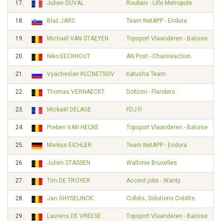
17.
Julien DUVAL
Roubaix - Lille Metropole
18.
Blaž JARC
Team NetAPP - Endura
19.
Michaël VAN STAEYEN
Topsport Vlaanderen - Baloise
20.
Niko EECKHOUT
AN Post - Chainreaction
21.
Vyacheslav KUZNETSOV
Katusha Team
22.
Thomas VERNAECKT
Doltcini - Flanders
23.
Mickaël DELAGE
FDJ.fr
24.
Preben VAN HECKE
Topsport Vlaanderen - Baloise
25.
Markus EICHLER
Team NetAPP - Endura
26.
Julien STASSEN
Wallonie Bruxelles
27.
Tim DE TROYER
Accent.jobs - Wanty
28.
Jan GHYSELINCK
Cofidis, Solutions Crédits
29.
Laurens DE VREESE
Topsport Vlaanderen - Baloise