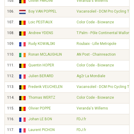
105.
Olivier PARDINI
Veranda's Willems
106.
Boy VAN POPPEL
Vacansoleil - DCM Pro Cycling Te
107.
Loic PESTIAUX
Color Code - Biowanze
108.
Andrew YDENS
T.Palm - Pôle Continental Wallon
109.
Rudy KOWALSKI
Roubaix - Lille Metropole
110.
Ronan MCLAUGHLIN
AN Post - Chainreaction
111.
Quentin HOPER
Color Code - Biowanze
112.
Julien BERARD
Ag2r La Mondiale
113.
Frederik VEUCHELEN
Vacansoleil - DCM Pro Cycling Te
114.
Thomas WERTZ
Color Code - Biowanze
115.
Olivier POPPE
Veranda's Willems
116.
Johan LE BON
FDJ.fr
117.
Laurent PICHON
FDJ.fr