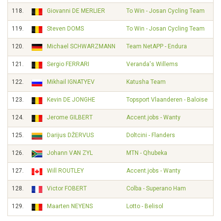
118.
Giovanni DE MERLIER
To Win - Josan Cycling Team
119.
Steven DOMS
To Win - Josan Cycling Team
120.
Michael SCHWARZMANN
Team NetAPP - Endura
121.
Sergio FERRARI
Veranda's Willems
122.
Mikhail IGNATYEV
Katusha Team
123.
Kevin DE JONGHE
Topsport Vlaanderen - Baloise
124.
Jerome GILBERT
Accent.jobs - Wanty
125.
Darijus DŽERVUS
Doltcini - Flanders
126.
Johann VAN ZYL
MTN - Qhubeka
127.
Will ROUTLEY
Accent.jobs - Wanty
128.
Victor FOBERT
Colba - Superano Ham
129.
Maarten NEYENS
Lotto - Belisol