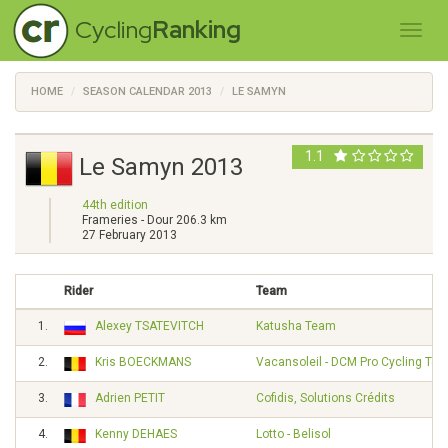
Cycling
Ranking
HOME
SEASON CALENDAR 2013
LE SAMYN
1.1
Le Samyn 2013
44th edition
Frameries - Dour 206.3 km
27 February 2013
Rider
Team
1.
Alexey TSATEVITCH
Katusha Team
2.
Kris BOECKMANS
Vacansoleil - DCM Pro Cycling Te
3.
Adrien PETIT
Cofidis, Solutions Crédits
4.
Kenny DEHAES
Lotto - Belisol