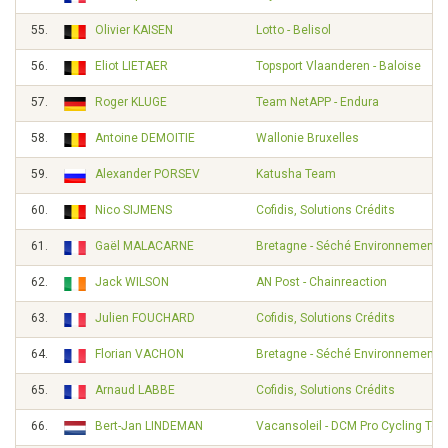
55.
Olivier KAISEN
Lotto - Belisol
56.
Eliot LIETAER
Topsport Vlaanderen - Baloise
57.
Roger KLUGE
Team NetAPP - Endura
58.
Antoine DEMOITIE
Wallonie Bruxelles
59.
Alexander PORSEV
Katusha Team
60.
Nico SIJMENS
Cofidis, Solutions Crédits
61.
Gaël MALACARNE
Bretagne - Séché Environnement
62.
Jack WILSON
AN Post - Chainreaction
63.
Julien FOUCHARD
Cofidis, Solutions Crédits
64.
Florian VACHON
Bretagne - Séché Environnement
65.
Arnaud LABBE
Cofidis, Solutions Crédits
66.
Bert-Jan LINDEMAN
Vacansoleil - DCM Pro Cycling Te