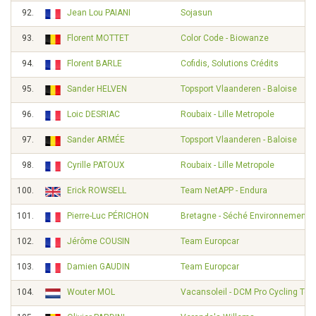
92.
Jean Lou PAIANI
Sojasun
93.
Florent MOTTET
Color Code - Biowanze
94.
Florent BARLE
Cofidis, Solutions Crédits
95.
Sander HELVEN
Topsport Vlaanderen - Baloise
96.
Loic DESRIAC
Roubaix - Lille Metropole
97.
Sander ARMÉE
Topsport Vlaanderen - Baloise
98.
Cyrille PATOUX
Roubaix - Lille Metropole
100.
Erick ROWSELL
Team NetAPP - Endura
101.
Pierre-Luc PÉRICHON
Bretagne - Séché Environnement
102.
Jérôme COUSIN
Team Europcar
103.
Damien GAUDIN
Team Europcar
104.
Wouter MOL
Vacansoleil - DCM Pro Cycling Te