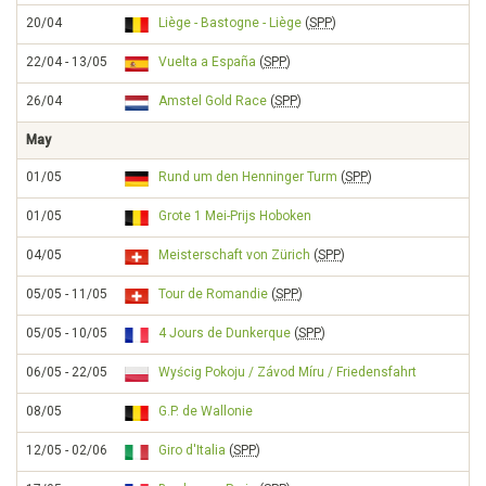
20/04
Liège - Bastogne - Liège
(
SPP
)
22/04 - 13/05
Vuelta a España
(
SPP
)
26/04
Amstel Gold Race
(
SPP
)
May
01/05
Rund um den Henninger Turm
(
SPP
)
01/05
Grote 1 Mei-Prijs Hoboken
04/05
Meisterschaft von Zürich
(
SPP
)
05/05 - 11/05
Tour de Romandie
(
SPP
)
05/05 - 10/05
4 Jours de Dunkerque
(
SPP
)
06/05 - 22/05
Wyścig Pokoju / Závod Míru / Friedensfahrt
08/05
G.P. de Wallonie
12/05 - 02/06
Giro d'Italia
(
SPP
)