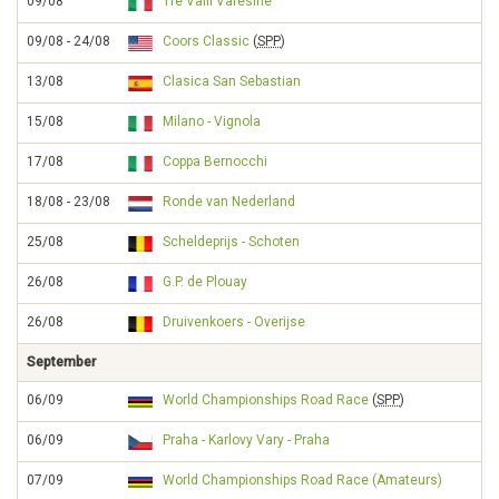
09/08
Tre Valli Varesine
09/08 - 24/08
Coors Classic
(
SPP
)
13/08
Clasica San Sebastian
15/08
Milano - Vignola
17/08
Coppa Bernocchi
18/08 - 23/08
Ronde van Nederland
25/08
Scheldeprijs - Schoten
26/08
G.P. de Plouay
26/08
Druivenkoers - Overijse
September
06/09
World Championships Road Race
(
SPP
)
06/09
Praha - Karlovy Vary - Praha
07/09
World Championships Road Race (Amateurs)