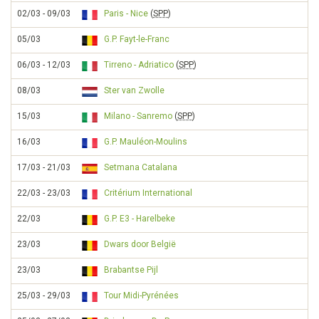
02/03 - 09/03
Paris - Nice
(
SPP
)
05/03
G.P. Fayt-le-Franc
06/03 - 12/03
Tirreno - Adriatico
(
SPP
)
08/03
Ster van Zwolle
15/03
Milano - Sanremo
(
SPP
)
16/03
G.P. Mauléon-Moulins
17/03 - 21/03
Setmana Catalana
22/03 - 23/03
Critérium International
22/03
G.P. E3 - Harelbeke
23/03
Dwars door België
23/03
Brabantse Pijl
25/03 - 29/03
Tour Midi-Pyrénées