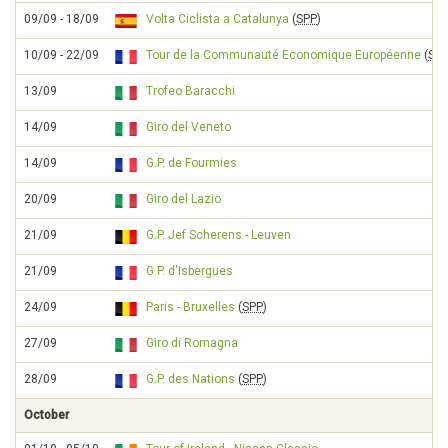
09/09 - 18/09
Volta Ciclista a Catalunya
(
SPP
)
10/09 - 22/09
Tour de la Communauté Economique Européenne
(
SP
13/09
Trofeo Baracchi
14/09
Giro del Veneto
14/09
G.P. de Fourmies
20/09
Giro del Lazio
21/09
G.P. Jef Scherens - Leuven
21/09
G.P. d'Isbergues
24/09
Paris - Bruxelles
(
SPP
)
27/09
Giro di Romagna
28/09
G.P. des Nations
(
SPP
)
October