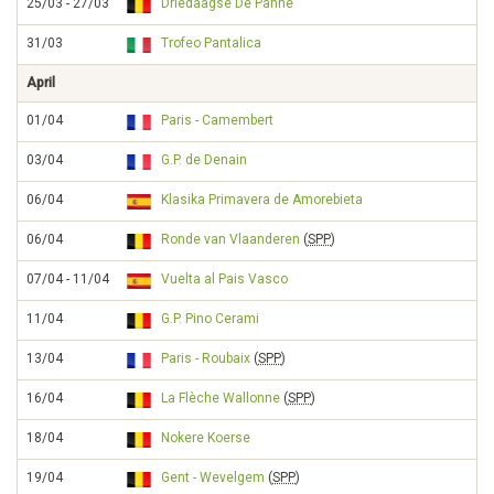
25/03 - 27/03
Driedaagse De Panne
31/03
Trofeo Pantalica
April
01/04
Paris - Camembert
03/04
G.P. de Denain
06/04
Klasika Primavera de Amorebieta
06/04
Ronde van Vlaanderen
(
SPP
)
07/04 - 11/04
Vuelta al Pais Vasco
11/04
G.P. Pino Cerami
13/04
Paris - Roubaix
(
SPP
)
16/04
La Flèche Wallonne
(
SPP
)
18/04
Nokere Koerse
19/04
Gent - Wevelgem
(
SPP
)