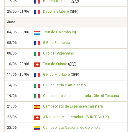
17/05
Bordeaux - Paris
(
SPP
)
25/05 - 01/06
Dauphiné Libéré
(
SPP
)
June
04/06 - 08/06
Tour de Luxembourg
08/06
G.P. de Plumelec
08/06
Giro dell'Appennino
10/06 - 20/06
Tour de Suisse
(
SPP
)
11/06 - 15/06
G.P. du Midi-Libre
(
SPP
)
14/06
G.P. Industria e Artigianato
19/06
Campionato d'Italia su strada - Giro di Toscana
21/06
Campeonato de España en carretera
22/06
3 Nationen-Meisterschaft (SUI/FRG/LUX)
22/06
Campeonato Nacional de Colombia